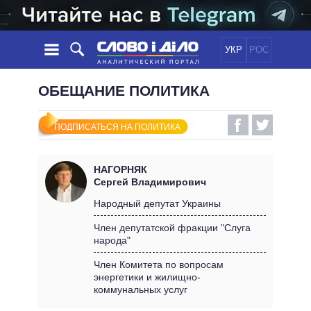
УКР
РОС
НОВОСТИ
ОБЕЩАНИЕ ПОЛИТИКА
ОБЕЩАНИЯ
ЛЕНТА
ПОЛИТИКА
ПОДПИСАТЬСЯ НА ПОЛИТИКА
СОБЫТИЯ
ЭКОНОМИКА
ПОЛИТИКИ
СТАТЬИ
ОБЩЕСТВО
НАГОРНЯК
ИНФОГРАФИКА
МНЕНИЯ
МИР
ВСЕ ПОЛИТИКИ
Сергей Владимирович
ОБЗОРЫ
ПРЕЗИДЕНТ И ОФИС
Народный депутат Украины
ВИДЕО
ДАЙДЖЕСТЫ
ВЕРХОВНАЯ РАДА
Член депутатской фракции "Слуга
ПОДДЕРЖАТЬ
народа"
КАБИНЕТ МИНИСТРОВ
ГЛАВЫ ОБЛАДМИНИСТРАЦИЙ
Член Комитета по вопросам
СРАВНЕНИЕ ПОЛИТИКОВ
энергетики и жилищно-
МЭРЫ
коммунальных услуг
ВСЕ ПЕРСОНЫ