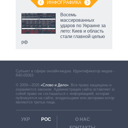
ИНФОГРАФИКА
Восемь
массированных
ударов по Украине за
лето: Киев и область
стали главной целью
рф
Субъект в сфере онлайн-медиа. Идентификатор медиа –
R40-05063
© 2009—2026
«Слово и Дело»
.
Все права защищены и
охраняются законом. Администрация сайта оставляет за
собой право не соглашаться с информацией, которая
публикуется на сайте, владельцами или авторами которой
являются третьи лица.
УКР
РОС
О НАС
КОНТАКТЫ