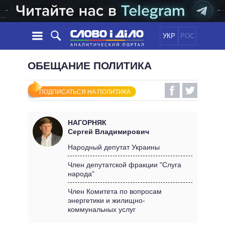
УКР
РОС
НОВОСТИ
ОБЕЩАНИЕ ПОЛИТИКА
ОБЕЩАНИЯ
ЛЕНТА
ПОЛИТИКА
ПОДПИСАТЬСЯ НА ПОЛИТИКА
СОБЫТИЯ
ЭКОНОМИКА
ПОЛИТИКИ
СТАТЬИ
ОБЩЕСТВО
НАГОРНЯК
ИНФОГРАФИКА
МНЕНИЯ
МИР
ВСЕ ПОЛИТИКИ
Сергей Владимирович
ОБЗОРЫ
ПРЕЗИДЕНТ И ОФИС
Народный депутат Украины
ВИДЕО
ДАЙДЖЕСТЫ
ВЕРХОВНАЯ РАДА
Член депутатской фракции "Слуга
ПОДДЕРЖАТЬ
народа"
КАБИНЕТ МИНИСТРОВ
ГЛАВЫ ОБЛАДМИНИСТРАЦИЙ
Член Комитета по вопросам
СРАВНЕНИЕ ПОЛИТИКОВ
энергетики и жилищно-
МЭРЫ
коммунальных услуг
ВСЕ ПЕРСОНЫ