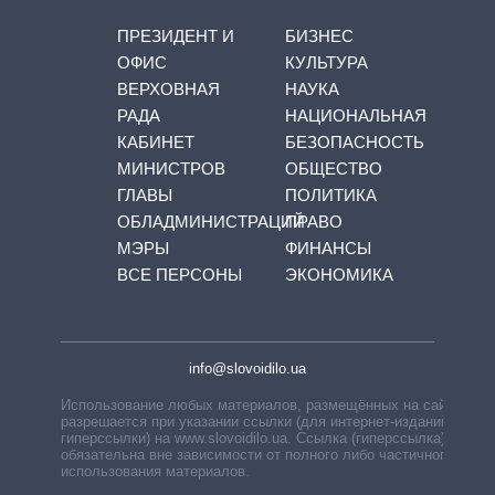
ПРЕЗИДЕНТ И
БИЗНЕС
ОФИС
КУЛЬТУРА
ВЕРХОВНАЯ
НАУКА
РАДА
НАЦИОНАЛЬНАЯ
КАБИНЕТ
БЕЗОПАСНОСТЬ
МИНИСТРОВ
ОБЩЕСТВО
ГЛАВЫ
ПОЛИТИКА
ОБЛАДМИНИСТРАЦИЙ
ПРАВО
МЭРЫ
ФИНАНСЫ
ВСЕ ПЕРСОНЫ
ЭКОНОМИКА
info@slovoidilo.ua
Использование любых материалов, размещённых на сайте,
разрешается при указании ссылки (для интернет-изданий —
гиперссылки) на www.slovoidilo.ua. Ссылка (гиперссылка)
обязательна вне зависимости от полного либо частичного
использования материалов.