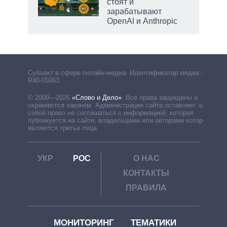
стоят и
зарабатывают
OpenAI и Anthropic
Субъект в сфере онлайн-медиа. Идентификатор медиа –
R40-05063
© 2009—2026
«Слово и Дело»
.
Все права защищены и
охраняются законом. Администрация сайта оставляет за
собой право не соглашаться с информацией, которая
публикуется на сайте, владельцами или авторами которой
являются третьи лица.
УКР
РОС
О НАС
КОНТАКТЫ
ПРАВИЛА
МОНИТОРИНГ
ТЕМАТИКИ