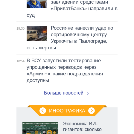
завладении средствами
«ПриватБанка» направили в
суд
Россияне нанесли удар по
19:30
сортировочному центру
Укрпочты в Павлограде,
есть жертвы
В ВСУ запустили тестирование
18:54
упрощенных переводов через
«Армия+»: какие подразделения
доступны
Больше новостей
ИНФОГРАФИКА
еля
Экономика ИИ-
гигантов: сколько