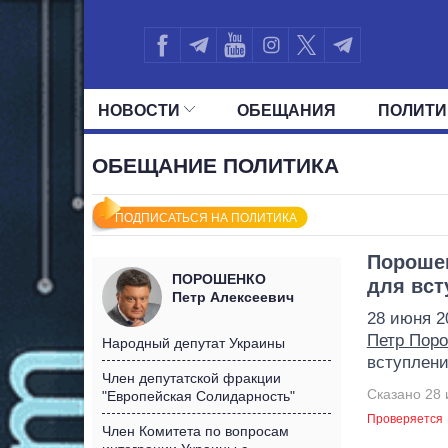
НОВОСТИ
ОБЕЩАНИЯ
ПОЛИТИ
ВСЕ ПОЛИТИКИ
ПРЕЗИДЕНТ И ОФ
ОБЕЩАНИЕ ПОЛИТИКА
ПОДПИСАТЬСЯ НА ПОЛИТИКА
Порошен
ПОРОШЕНКО
для вст
Петр Алексеевич
28 июня 2
Петр Пор
Народный депутат Украины
вступлени
Член депутатской фракции
Сказано 28 
"Европейская Солидарность"
Проверяется
Член Комитета по вопросам