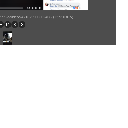
shenko/videos/471675900302408/ (1273 × 815)