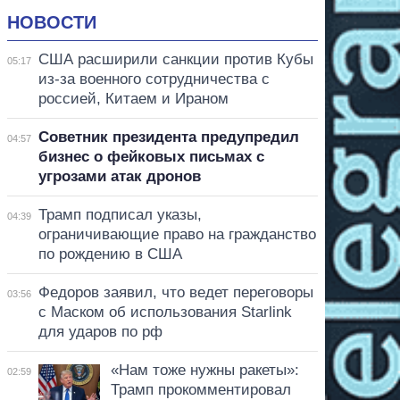
НОВОСТИ
США расширили санкции против Кубы
05:17
из-за военного сотрудничества с
россией, Китаем и Ираном
Советник президента предупредил
04:57
бизнес о фейковых письмах с
угрозами атак дронов
Трамп подписал указы,
04:39
ограничивающие право на гражданство
по рождению в США
Федоров заявил, что ведет переговоры
03:56
с Маском об использования Starlink
для ударов по рф
«Нам тоже нужны ракеты»:
02:59
Трамп прокомментировал