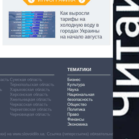
Как выросли
тарифы на
холодную воду в
городах Украины
на начало августа
ТЕМАТИКИ
ласть
Сумская область
Бизнес
Тернопольская область
Культура
ь
Харьковская область
Наука
Херсонская область
Национальная
Хмельницкая область
безопасность
Черкасская область
Общество
Черниговская область
Политика
Черновицкая область
Право
Финансы
Экономика
) на www.slovoidilo.ua. Ссылка (гиперссылка) обязательна