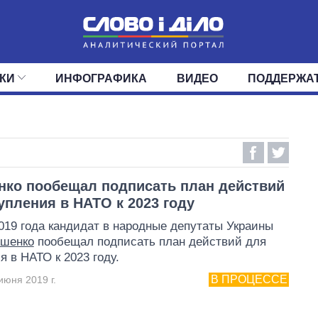
КИ
ИНФОГРАФИКА
ВИДЕО
ПОДДЕРЖА
ИС
ЛЕНТА
ВЕРХОВНАЯ РАДА
СОБЫТИЯ
СТАТЬИ
КАБИНЕТ МИНИСТРОВ
МНЕНИЯ
ОБЗОРЫ
ГЛАВЫ ОБЛАДМИНИ
ДАЙДЖЕСТЫ
ПОЛИТИКА
ДЕПУТАТЫ
ЭКОНОМИКА
КОМИТЕТЫ
ФРАКЦИИ
ОБЩЕСТВО
ОКРУГА
МИР
ко пообещал подписать план действий
упления в НАТО к 2023 году
019 года кандидат в народные депутаты Украины
ошенко
пообещал подписать план действий для
я в НАТО к 2023 году.
В ПРОЦЕССЕ
июня 2019 г.