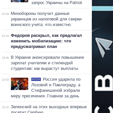
запрос Украины на Patriot
Минобороны получит данные
01:59
украинцев из налоговой для сверки
воинского учета: что известно
Федоров раскрыл, как предлагал
01:24
изменить мобилизацию: что
предусматривал план
В Украине анонсировали повышение
23:45
зарплат учителям и стипендий
студентам: как вырастут выплаты
Россия ударила по
ИТОГИ
22:53
Лозовой и Павлограду, а
Стефанишиной избрали
меру пресечения. Главное за день
Зеленский на этих выходных впервые
22:32
посетит Сербию