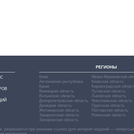
Экономика ИИ-
гигантов: сколько
стоят и
зарабатывают
OpenAI и Anthropic
РЕГИОНЫ
Киев
Ивано-Франковская об
ИС
Автономная республика
Киевская область
Крым
Кировоградская област
РОВ
Винницкая область
Луганская область
Волынская область
Львовская область
ЦИЙ
Днепропетровская область
Николаевская область
Донецкая область
Одесская область
Житомирская область
Полтавская область
Закарпатская область
Ровенская область
Запорожская область
 разрешается при указании ссылки (для интернет-изданий — гиперссылки
ния материалов.