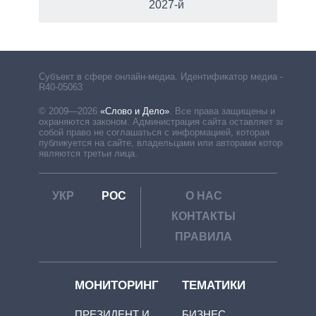
2027-й
Субъект в сфере онлайн-медиа. Идентификатор медиа –
R40-05063
© 2009—2026
«Слово и Дело»
.
Все права защищены и
охраняются законом. Администрация сайта оставляет за
собой право не соглашаться с информацией, которая
публикуется на сайте, владельцами или авторами которой
являются третьи лица.
УКР
РОС
О НАС
КОНТАКТЫ
ПРАВИЛА
МОНИТОРИНГ
ТЕМАТИКИ
ПРЕЗИДЕНТ И
БИЗНЕС