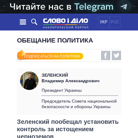
УКР
РОС
НОВОСТИ
ОБЕЩАНИЕ ПОЛИТИКА
ОБЕЩАНИЯ
ЛЕНТА
ПОЛИТИКА
ПОДПИСАТЬСЯ НА ПОЛИТИКА
СОБЫТИЯ
ЭКОНОМИКА
ПОЛИТИКИ
СТАТЬИ
ОБЩЕСТВО
ЗЕЛЕНСКИЙ
ИНФОГРАФИКА
МНЕНИЯ
МИР
ВСЕ ПОЛИТИКИ
Владимир Александрович
ОБЗОРЫ
ПРЕЗИДЕНТ И ОФИС
Президент Украины
ВИДЕО
ДАЙДЖЕСТЫ
ВЕРХОВНАЯ РАДА
Председатель Совета национальной
ПОДДЕРЖАТЬ
безопасности и обороны Украины
КАБИНЕТ МИНИСТРОВ
ГЛАВЫ ОБЛАДМИНИСТРАЦИЙ
СРАВНЕНИЕ ПОЛИТИКОВ
Зеленский пообещал установить
МЭРЫ
контроль за истощением
ВСЕ ПЕРСОНЫ
черноземов