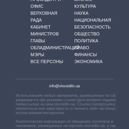
ОФИС
КУЛЬТУРА
ВЕРХОВНАЯ
НАУКА
РАДА
НАЦИОНАЛЬНАЯ
КАБИНЕТ
БЕЗОПАСНОСТЬ
МИНИСТРОВ
ОБЩЕСТВО
ГЛАВЫ
ПОЛИТИКА
ОБЛАДМИНИСТРАЦИЙ
ПРАВО
МЭРЫ
ФИНАНСЫ
ВСЕ ПЕРСОНЫ
ЭКОНОМИКА
info@slovoidilo.ua
Использование любых материалов, размещённых на сайте,
разрешается при указании ссылки (для интернет-изданий —
гиперссылки) на www.slovoidilo.ua. Ссылка (гиперссылка)
обязательна вне зависимости от полного либо частичного
использования материалов.
Аналитическая информация об обещаниях политиков и
чиновников, размещенных на портале slovoidilo.ua, а также