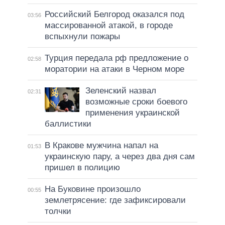
Российский Белгород оказался под
03:56
массированной атакой, в городе
вспыхнули пожары
Турция передала рф предложение о
02:58
моратории на атаки в Черном море
Зеленский назвал
02:31
возможные сроки боевого
применения украинской
баллистики
В Кракове мужчина напал на
01:53
украинскую пару, а через два дня сам
пришел в полицию
На Буковине произошло
00:55
землетрясение: где зафиксировали
толчки