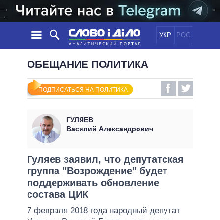
УКР
РОС
НОВОСТИ
ОБЕЩАНИЕ ПОЛИТИКА
ОБЕЩАНИЯ
ЛЕНТА
ПОЛИТИКА
ПОДПИСАТЬСЯ НА ПОЛИТИКА
СОБЫТИЯ
ЭКОНОМИКА
ПОЛИТИКИ
СТАТЬИ
ОБЩЕСТВО
ГУЛЯЕВ
ИНФОГРАФИКА
МНЕНИЯ
МИР
ВСЕ ПОЛИТИКИ
Василий Александрович
ОБЗОРЫ
ПРЕЗИДЕНТ И ОФИС
ВИДЕО
ДАЙДЖЕСТЫ
ВЕРХОВНАЯ РАДА
Гуляев заявил, что депутатская
ПОДДЕРЖАТЬ
группа "Возрождение" будет
КАБИНЕТ МИНИСТРОВ
поддерживать обновление
ГЛАВЫ ОБЛАДМИНИСТРАЦИЙ
СРАВНЕНИЕ ПОЛИТИКОВ
состава ЦИК
МЭРЫ
7 февраля 2018 года народный депутат
ВСЕ ПЕРСОНЫ