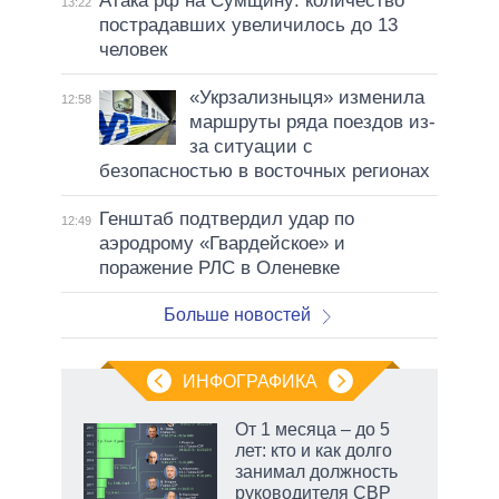
Атака рф на Сумщину: количество
13:22
пострадавших увеличилось до 13
человек
«Укрзализныця» изменила
12:58
маршруты ряда поездов из-
за ситуации с
безопасностью в восточных регионах
Генштаб подтвердил удар по
12:49
аэродрому «Гвардейское» и
поражение РЛС в Оленевке
Больше новостей
ИНФОГРАФИКА
От 1 месяца – до 5
о
лет: кто и как долго
занимал должность
руководителя СВР