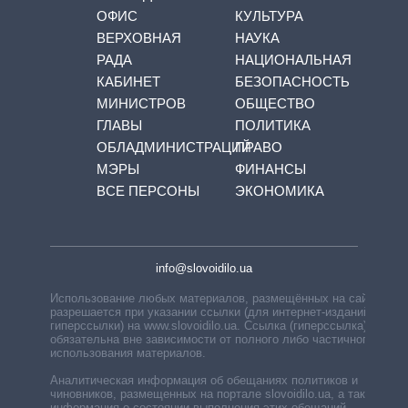
ОФИС
КУЛЬТУРА
ВЕРХОВНАЯ
НАУКА
РАДА
НАЦИОНАЛЬНАЯ
КАБИНЕТ
БЕЗОПАСНОСТЬ
МИНИСТРОВ
ОБЩЕСТВО
ГЛАВЫ
ПОЛИТИКА
ОБЛАДМИНИСТРАЦИЙ
ПРАВО
МЭРЫ
ФИНАНСЫ
ВСЕ ПЕРСОНЫ
ЭКОНОМИКА
info@slovoidilo.ua
Использование любых материалов, размещённых на сайте,
разрешается при указании ссылки (для интернет-изданий —
гиперссылки) на www.slovoidilo.ua. Ссылка (гиперссылка)
обязательна вне зависимости от полного либо частичного
использования материалов.
Аналитическая информация об обещаниях политиков и
чиновников, размещенных на портале slovoidilo.ua, а также
информация о состоянии выполнения этих обещаний,