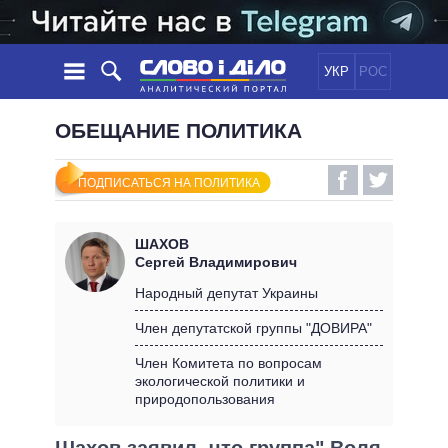
УКР
РОС
НОВОСТИ
ОБЕЩАНИЕ ПОЛИТИКА
ОБЕЩАНИЯ
ЛЕНТА
ПОЛИТИКА
ПОДПИСАТЬСЯ НА ПОЛИТИКА
СОБЫТИЯ
ЭКОНОМИКА
ПОЛИТИКИ
СТАТЬИ
ОБЩЕСТВО
ШАХОВ
ИНФОГРАФИКА
МНЕНИЯ
МИР
ВСЕ ПОЛИТИКИ
Сергей Владимирович
ОБЗОРЫ
ПРЕЗИДЕНТ И ОФИС
Народный депутат Украины
ВИДЕО
ДАЙДЖЕСТЫ
ВЕРХОВНАЯ РАДА
Член депутатской группы "ДОВИРА"
ПОДДЕРЖАТЬ
КАБИНЕТ МИНИСТРОВ
Член Комитета по вопросам
ГЛАВЫ ОБЛАДМИНИСТРАЦИЙ
экологической политики и
СРАВНЕНИЕ ПОЛИТИКОВ
природопользования
МЭРЫ
ВСЕ ПЕРСОНЫ
Шахов заявил, что группа" Воля