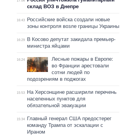
17:06
склад ВОЗ в Днепре
Российские войска создали новые
16:43
зоны контроля возле границы Украины
В Косово депутат закидала премьер-
16:29
министра яйцами
Лесные пожары в Европе:
16:24
во Франции арестовали
сотни людей по
подозрениям в поджогах
На Херсонщине расширили перечень
15:53
населенных пунктов для
обязательной эвакуации
Главный генерал США предостерег
15:34
команду Трампа от эскалации с
Ираном