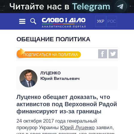
УКР
РОС
НОВОСТИ
ОБЕЩАНИЕ ПОЛИТИКА
ОБЕЩАНИЯ
ЛЕНТА
ПОЛИТИКА
ПОДПИСАТЬСЯ НА ПОЛИТИКА
СОБЫТИЯ
ЭКОНОМИКА
ПОЛИТИКИ
СТАТЬИ
ОБЩЕСТВО
ЛУЦЕНКО
ИНФОГРАФИКА
МНЕНИЯ
МИР
ВСЕ ПОЛИТИКИ
Юрий Витальевич
ОБЗОРЫ
ПРЕЗИДЕНТ И ОФИС
ВИДЕО
ДАЙДЖЕСТЫ
ВЕРХОВНАЯ РАДА
Луценко обещает доказать, что
ПОДДЕРЖАТЬ
активистов под Верховной Радой
КАБИНЕТ МИНИСТРОВ
финансируют из-за границы
ГЛАВЫ ОБЛАДМИНИСТРАЦИЙ
СРАВНЕНИЕ ПОЛИТИКОВ
24 октября 2017 года генеральный
МЭРЫ
прокурор Украины
Юрий Луценко
заявил,
ВСЕ ПЕРСОНЫ