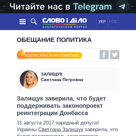
УКР
РОС
НОВОСТИ
ОБЕЩАНИЕ ПОЛИТИКА
ОБЕЩАНИЯ
ЛЕНТА
ПОЛИТИКА
ПОДПИСАТЬСЯ НА ПОЛИТИКА
СОБЫТИЯ
ЭКОНОМИКА
ПОЛИТИКИ
СТАТЬИ
ОБЩЕСТВО
ЗАЛИЩУК
ИНФОГРАФИКА
МНЕНИЯ
МИР
ВСЕ ПОЛИТИКИ
Светлана Петровна
ОБЗОРЫ
ПРЕЗИДЕНТ И ОФИС
ВИДЕО
ДАЙДЖЕСТЫ
ВЕРХОВНАЯ РАДА
Залищук заверила, что будет
ПОДДЕРЖАТЬ
поддерживать законопроект
КАБИНЕТ МИНИСТРОВ
реинтеграции Донбасса
ГЛАВЫ ОБЛАДМИНИСТРАЦИЙ
СРАВНЕНИЕ ПОЛИТИКОВ
31 августа 2017 народный депутат
МЭРЫ
Украины
Светлана Залищук
заверила, что
ВСЕ ПЕРСОНЫ