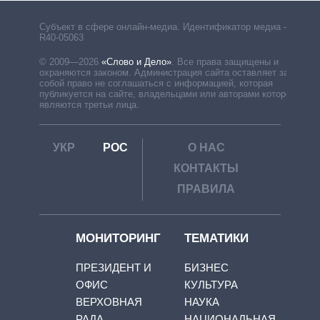
Субъект в сфере онлайн-медиа. Идентификатор медиа –
R40-05063
© 2009—2026
«Слово и Дело»
.
Все права защищены и
охраняются законом. Администрация сайта оставляет за
собой право не соглашаться с информацией, которая
публикуется на сайте, владельцами или авторами которой
являются третьи лица.
УКР
РОС
О НАС
КОНТАКТЫ
ПРАВИЛА
МОНИТОРИНГ
ТЕМАТИКИ
ПРЕЗИДЕНТ И
БИЗНЕС
ОФИС
КУЛЬТУРА
ВЕРХОВНАЯ
НАУКА
РАДА
НАЦИОНАЛЬНАЯ