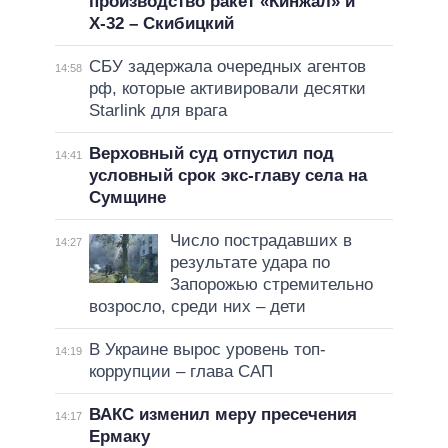
производство ракет «Кинжал» и
Х-32 – Скибицкий
СБУ задержала очередных агентов
14:58
рф, которые активировали десятки
Starlink для врага
Верховный суд отпустил под
14:41
условный срок экс-главу села на
Сумщине
Число пострадавших в
14:27
результате удара по
Запорожью стремительно
возросло, среди них – дети
В Украине вырос уровень топ-
14:19
коррупции – глава САП
ВАКС изменил меру пресечения
14:17
Ермаку