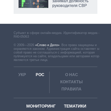
занимал должность
руководителя СВР
Субъект в сфере онлайн-медиа. Идентификатор медиа –
R40-05063
© 2009—2026
«Слово и Дело»
.
Все права защищены и
охраняются законом. Администрация сайта оставляет за
собой право не соглашаться с информацией, которая
публикуется на сайте, владельцами или авторами которой
являются третьи лица.
УКР
РОС
О НАС
КОНТАКТЫ
ПРАВИЛА
МОНИТОРИНГ
ТЕМАТИКИ