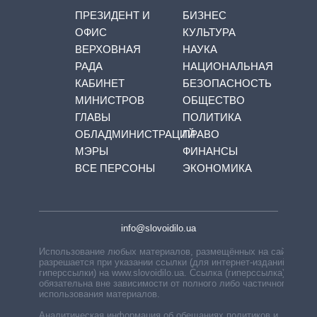
ПРЕЗИДЕНТ И
БИЗНЕС
ОФИС
КУЛЬТУРА
ВЕРХОВНАЯ
НАУКА
РАДА
НАЦИОНАЛЬНАЯ
КАБИНЕТ
БЕЗОПАСНОСТЬ
МИНИСТРОВ
ОБЩЕСТВО
ГЛАВЫ
ПОЛИТИКА
ОБЛАДМИНИСТРАЦИЙ
ПРАВО
МЭРЫ
ФИНАНСЫ
ВСЕ ПЕРСОНЫ
ЭКОНОМИКА
info@slovoidilo.ua
Использование любых материалов, размещённых на сайте,
разрешается при указании ссылки (для интернет-изданий —
гиперссылки) на www.slovoidilo.ua. Ссылка (гиперссылка)
обязательна вне зависимости от полного либо частичного
использования материалов.
Аналитическая информация об обещаниях политиков и