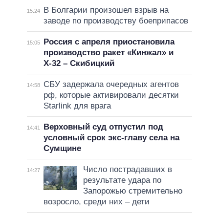
В Болгарии произошел взрыв на
15:24
заводе по производству боеприпасов
Россия с апреля приостановила
15:05
производство ракет «Кинжал» и
Х-32 – Скибицкий
СБУ задержала очередных агентов
14:58
рф, которые активировали десятки
Starlink для врага
Верховный суд отпустил под
14:41
условный срок экс-главу села на
Сумщине
Число пострадавших в
14:27
результате удара по
Запорожью стремительно
возросло, среди них – дети