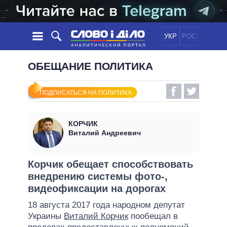
УКР
РОС
НОВОСТИ
ОБЕЩАНИЕ ПОЛИТИКА
ОБЕЩАНИЯ
ЛЕНТА
ПОЛИТИКА
ПОДПИСАТЬСЯ НА ПОЛИТИКА
СОБЫТИЯ
ЭКОНОМИКА
ПОЛИТИКИ
СТАТЬИ
ОБЩЕСТВО
КОРЧИК
ИНФОГРАФИКА
МНЕНИЯ
МИР
ВСЕ ПОЛИТИКИ
Виталий Андреевич
ОБЗОРЫ
ПРЕЗИДЕНТ И ОФИС
ВИДЕО
ДАЙДЖЕСТЫ
ВЕРХОВНАЯ РАДА
Корчик обещает способствовать
ПОДДЕРЖАТЬ
внедрению системы фото-,
КАБИНЕТ МИНИСТРОВ
видеофиксации на дорогах
ГЛАВЫ ОБЛАДМИНИСТРАЦИЙ
СРАВНЕНИЕ ПОЛИТИКОВ
18 августа 2017 года народном депутат
МЭРЫ
Украины
Виталий Корчик
пообещал в
ВСЕ ПЕРСОНЫ