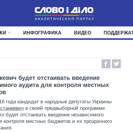
КИ
ИНФОГРАФИКА
ВИДЕО
ПОДДЕРЖА
ИС
ЛЕНТА
ВЕРХОВНАЯ РАДА
СОБЫТИЯ
СТАТЬИ
КАБИНЕТ МИНИСТРОВ
МНЕНИЯ
ОБЗОРЫ
ГЛАВЫ ОБЛАДМИНИ
ДАЙДЖЕСТЫ
ПОЛИТИКА
ДЕПУТАТЫ
ЭКОНОМИКА
КОМИТЕТЫ
ФРАКЦИИ
ОБЩЕСТВО
ОКРУГА
МИР
кевич будет отстаивать введение
имого аудита для контроля местных
ов
16 года кандидат в народные депутаты Украины
станкевич
в своей предвыборной программе
что будет отстаивать введение независимого
я контроля местных бюджетов и их прозрачного
ания.