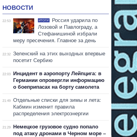
НОВОСТИ
Россия ударила по
ИТОГИ
22:53
Лозовой и Павлограду, а
Стефанишиной избрали
меру пресечения. Главное за день
Зеленский на этих выходных впервые
22:32
посетит Сербию
Инцидент в аэропорту Лейпцига: в
22:03
Германии опровергли информацию
о боеприпасах на борту самолета
Отдельные списки для зимы и лета:
21:49
Кабмин изменит правила
распределения электроэнергии
Немецкое грузовое судно попало
21:29
под атаку дронами в Черном море –