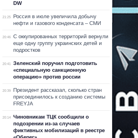
DW
Россия в июле увеличила добычу
21:25
нефти и газового конденсата – СМИ
С оккупированных территорий вернули
20:46
еще одну группу украинских детей и
подростков
Зеленский поручил подготовить
20:41
«специальную санкционную
операцию» против россии
Президент рассказал, сколько стран
20:39
присоединилось к созданию системы
FREYJA
Чиновникам ТЦК сообщили о
20:14
подозрении из-за случаев
фиктивных мобилизаций в реестре
«Оберег»