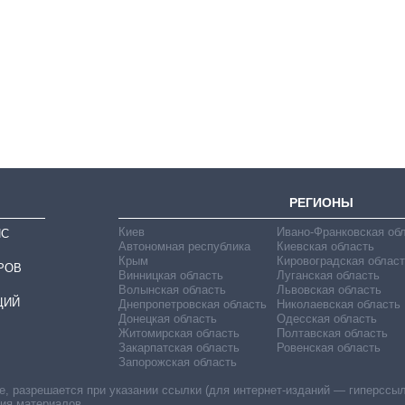
Восемь
массированных
ударов по Украине
за лето: Киев и
область стали
главной целью рф
РЕГИОНЫ
Киев
Ивано-Франковская об
ИС
Автономная республика
Киевская область
Крым
Кировоградская област
РОВ
Винницкая область
Луганская область
Волынская область
Львовская область
ЦИЙ
Днепропетровская область
Николаевская область
Донецкая область
Одесская область
Житомирская область
Полтавская область
Закарпатская область
Ровенская область
Запорожская область
 разрешается при указании ссылки (для интернет-изданий — гиперссылки
ния материалов.