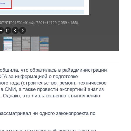
WP407?PT001F01=914&pf7201=14729 (1059 × 685)
сообщила, что обратилась в райадминистрации
ОГА за информацией о подготовке
го года (строительство, ремонт, техническое
 в СМИ, а также провести экспертный анализ
. Однако, это лишь косвенно к выполнению
рассматривал ни одного законопроекта по
учитывая, что народный депутат так и не