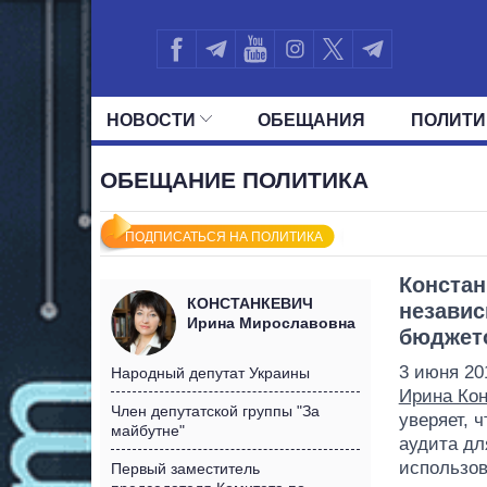
НОВОСТИ
ОБЕЩАНИЯ
ПОЛИТИ
ВСЕ ПОЛИТИКИ
ПРЕЗИДЕНТ И ОФ
ОБЕЩАНИЕ ПОЛИТИКА
ПОДПИСАТЬСЯ НА ПОЛИТИКА
Констан
КОНСТАНКЕВИЧ
независ
Ирина Мирославовна
бюджет
3 июня 20
Народный депутат Украины
Ирина Кон
Член депутатской группы "За
уверяет, 
майбутне"
аудита дл
использов
Первый заместитель