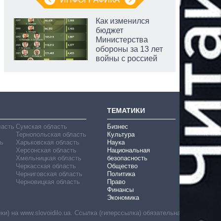
Как изменился
бюджет
Министерства
обороны за 13 лет
войны с россией
ТЕМАТИКИ
ласть
Сумская область
Бизнес
Тернопольская область
Культура
ь
Харьковская область
Наука
Херсонская область
Национальная
Хмельницкая область
безопасность
Черкасская область
Общество
Черниговская область
Политика
Черновицкая область
Право
Финансы
Экономика
) на www.slovoidilo.ua. Ссылка (гиперссылка) обязательна