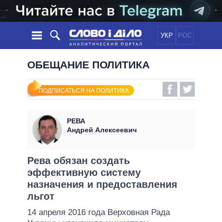
УКР
РОС
НОВОСТИ
ОБЕЩАНИЕ ПОЛИТИКА
ОБЕЩАНИЯ
ЛЕНТА
ПОЛИТИКА
ПОДПИСАТЬСЯ НА ПОЛИТИКА
СОБЫТИЯ
ЭКОНОМИКА
ПОЛИТИКИ
СТАТЬИ
ОБЩЕСТВО
РЕВА
ИНФОГРАФИКА
МНЕНИЯ
МИР
ВСЕ ПОЛИТИКИ
Андрей Алексеевич
ОБЗОРЫ
ПРЕЗИДЕНТ И ОФИС
ВИДЕО
ДАЙДЖЕСТЫ
ВЕРХОВНАЯ РАДА
Рева обязан создать
ПОДДЕРЖАТЬ
эффективную систему
КАБИНЕТ МИНИСТРОВ
назначения и предоставления
ГЛАВЫ ОБЛАДМИНИСТРАЦИЙ
СРАВНЕНИЕ ПОЛИТИКОВ
льгот
МЭРЫ
14 апреля 2016 года Верховная Рада
ВСЕ ПЕРСОНЫ