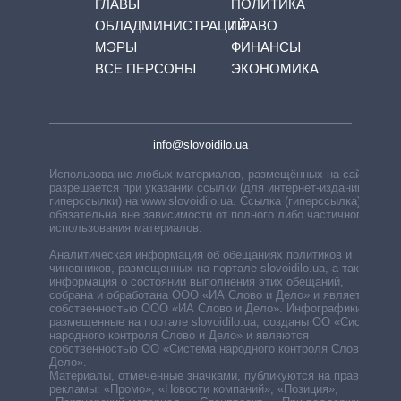
ГЛАВЫ
ПОЛИТИКА
ОБЛАДМИНИСТРАЦИЙ
ПРАВО
МЭРЫ
ФИНАНСЫ
ВСЕ ПЕРСОНЫ
ЭКОНОМИКА
info@slovoidilo.ua
Использование любых материалов, размещённых на сайте,
разрешается при указании ссылки (для интернет-изданий —
гиперссылки) на www.slovoidilo.ua. Ссылка (гиперссылка)
обязательна вне зависимости от полного либо частичного
использования материалов.
Аналитическая информация об обещаниях политиков и
чиновников, размещенных на портале slovoidilo.ua, а также
информация о состоянии выполнения этих обещаний,
собрана и обработана ООО «ИА Слово и Дело» и является
собственностью ООО «ИА Слово и Дело». Инфографики,
размещенные на портале slovoidilo.ua, созданы ОО «Система
народного контроля Слово и Дело» и являются
собственностью ОО «Система народного контроля Слово и
Дело».
Материалы, отмеченные значками, публикуются на правах
рекламы: «Промо», «Новости компаний», «Позиция»,