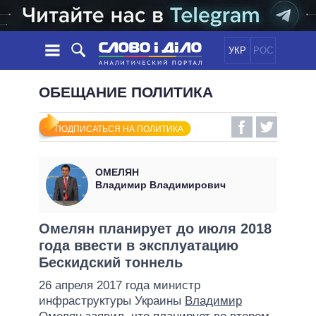
УКР
РОС
НОВОСТИ
ОБЕЩАНИЕ ПОЛИТИКА
ОБЕЩАНИЯ
ЛЕНТА
ПОЛИТИКА
ПОДПИСАТЬСЯ НА ПОЛИТИКА
СОБЫТИЯ
ЭКОНОМИКА
ПОЛИТИКИ
СТАТЬИ
ОБЩЕСТВО
ОМЕЛЯН
ИНФОГРАФИКА
МНЕНИЯ
МИР
ВСЕ ПОЛИТИКИ
Владимир Владимирович
ОБЗОРЫ
ПРЕЗИДЕНТ И ОФИС
ВИДЕО
ДАЙДЖЕСТЫ
ВЕРХОВНАЯ РАДА
Омелян планирует до июля 2018
ПОДДЕРЖАТЬ
года ввести в эксплуатацию
КАБИНЕТ МИНИСТРОВ
Бескидский тоннель
ГЛАВЫ ОБЛАДМИНИСТРАЦИЙ
СРАВНЕНИЕ ПОЛИТИКОВ
26 апреля 2017 года министр
МЭРЫ
инфраструктуры Украины
Владимир
ВСЕ ПЕРСОНЫ