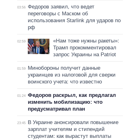
Федоров заявил, что ведет
03:56
переговоры с Маском об
использования Starlink для ударов по
рф
«Нам тоже нужны ракеты»:
02:59
Трамп прокомментировал
запрос Украины на Patriot
Минобороны получит данные
01:59
украинцев из налоговой для сверки
воинского учета: что известно
Федоров раскрыл, как предлагал
01:24
изменить мобилизацию: что
предусматривал план
В Украине анонсировали повышение
23:45
зарплат учителям и стипендий
студентам: как вырастут выплаты