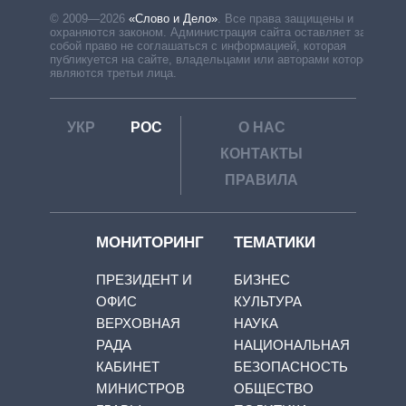
© 2009—2026
«Слово и Дело»
.
Все права защищены и
охраняются законом. Администрация сайта оставляет за
собой право не соглашаться с информацией, которая
публикуется на сайте, владельцами или авторами которой
являются третьи лица.
УКР
РОС
О НАС
КОНТАКТЫ
ПРАВИЛА
МОНИТОРИНГ
ТЕМАТИКИ
ПРЕЗИДЕНТ И
БИЗНЕС
ОФИС
КУЛЬТУРА
ВЕРХОВНАЯ
НАУКА
РАДА
НАЦИОНАЛЬНАЯ
КАБИНЕТ
БЕЗОПАСНОСТЬ
МИНИСТРОВ
ОБЩЕСТВО