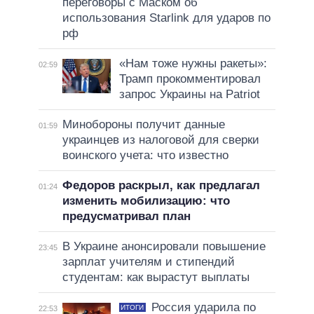
переговоры с Маском об
использования Starlink для ударов по
рф
«Нам тоже нужны ракеты»:
02:59
Трамп прокомментировал
запрос Украины на Patriot
Минобороны получит данные
01:59
украинцев из налоговой для сверки
воинского учета: что известно
Федоров раскрыл, как предлагал
01:24
изменить мобилизацию: что
предусматривал план
В Украине анонсировали повышение
23:45
зарплат учителям и стипендий
студентам: как вырастут выплаты
Россия ударила по
ИТОГИ
22:53