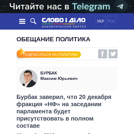
УКР
РОС
НОВОСТИ
ОБЕЩАНИЕ ПОЛИТИКА
ОБЕЩАНИЯ
ЛЕНТА
ПОЛИТИКА
ПОДПИСАТЬСЯ НА ПОЛИТИКА
СОБЫТИЯ
ЭКОНОМИКА
ПОЛИТИКИ
СТАТЬИ
ОБЩЕСТВО
БУРБАК
ИНФОГРАФИКА
МНЕНИЯ
МИР
ВСЕ ПОЛИТИКИ
Максим Юрьевич
ОБЗОРЫ
ПРЕЗИДЕНТ И ОФИС
ВИДЕО
ДАЙДЖЕСТЫ
ВЕРХОВНАЯ РАДА
Бурбак заверил, что 20 декабря
ПОДДЕРЖАТЬ
фракция «НФ» на заседании
КАБИНЕТ МИНИСТРОВ
парламента будет
ГЛАВЫ ОБЛАДМИНИСТРАЦИЙ
СРАВНЕНИЕ ПОЛИТИКОВ
присутствовать в полном
МЭРЫ
составе
ВСЕ ПЕРСОНЫ