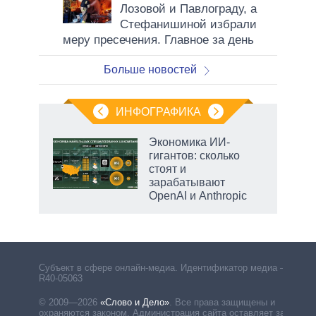
Лозовой и Павлограду, а
Стефанишиной избрали
меру пресечения. Главное за день
Больше новостей
ИНФОГРАФИКА
рифы
Экономика ИИ-
у в
гигантов: сколько
 на
стоят и
зарабатывают
OpenAI и Anthropic
рф
Субъект в сфере онлайн-медиа. Идентификатор медиа –
R40-05063
© 2009—2026
«Слово и Дело»
.
Все права защищены и
охраняются законом. Администрация сайта оставляет за