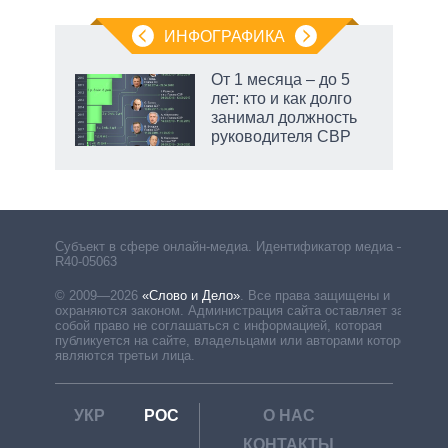
ИНФОГРАФИКА
От 1 месяца – до 5
лет: кто и как долго
занимал должность
руководителя СВР
рф
Субъект в сфере онлайн-медиа. Идентификатор медиа –
R40-05063
© 2009—2026
«Слово и Дело»
.
Все права защищены и
охраняются законом. Администрация сайта оставляет за
собой право не соглашаться с информацией, которая
публикуется на сайте, владельцами или авторами которой
являются третьи лица.
УКР
РОС
О НАС
КОНТАКТЫ