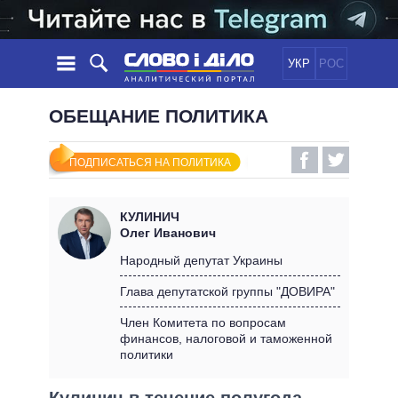
УКР
РОС
НОВОСТИ
ОБЕЩАНИЕ ПОЛИТИКА
ОБЕЩАНИЯ
ЛЕНТА
ПОЛИТИКА
ПОДПИСАТЬСЯ НА ПОЛИТИКА
СОБЫТИЯ
ЭКОНОМИКА
ПОЛИТИКИ
СТАТЬИ
ОБЩЕСТВО
КУЛИНИЧ
ИНФОГРАФИКА
МНЕНИЯ
МИР
ВСЕ ПОЛИТИКИ
Олег Иванович
ОБЗОРЫ
ПРЕЗИДЕНТ И ОФИС
Народный депутат Украины
ВИДЕО
ДАЙДЖЕСТЫ
ВЕРХОВНАЯ РАДА
Глава депутатской группы "ДОВИРА"
ПОДДЕРЖАТЬ
КАБИНЕТ МИНИСТРОВ
Член Комитета по вопросам
ГЛАВЫ ОБЛАДМИНИСТРАЦИЙ
финансов, налоговой и таможенной
СРАВНЕНИЕ ПОЛИТИКОВ
политики
МЭРЫ
ВСЕ ПЕРСОНЫ
Кулинич в течение полугода