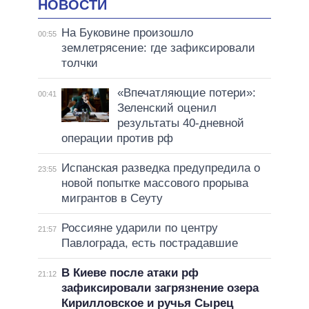
НОВОСТИ
На Буковине произошло
00:55
землетрясение: где зафиксировали
толчки
«Впечатляющие потери»:
00:41
Зеленский оценил
результаты 40-дневной
операции против рф
Испанская разведка предупредила о
23:55
новой попытке массового прорыва
мигрантов в Сеуту
Россияне ударили по центру
21:57
Павлограда, есть пострадавшие
В Киеве после атаки рф
21:12
зафиксировали загрязнение озера
Кирилловское и ручья Сырец