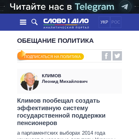
УКР
РОС
НОВОСТИ
ОБЕЩАНИЕ ПОЛИТИКА
ОБЕЩАНИЯ
ЛЕНТА
ПОЛИТИКА
ПОДПИСАТЬСЯ НА ПОЛИТИКА
СОБЫТИЯ
ЭКОНОМИКА
ПОЛИТИКИ
СТАТЬИ
ОБЩЕСТВО
КЛИМОВ
ИНФОГРАФИКА
МНЕНИЯ
МИР
ВСЕ ПОЛИТИКИ
Леонид Михайлович
ОБЗОРЫ
ПРЕЗИДЕНТ И ОФИС
ВИДЕО
ДАЙДЖЕСТЫ
ВЕРХОВНАЯ РАДА
Климов пообещал создать
ПОДДЕРЖАТЬ
эффективную систему
КАБИНЕТ МИНИСТРОВ
государственной поддержки
ГЛАВЫ ОБЛАДМИНИСТРАЦИЙ
СРАВНЕНИЕ ПОЛИТИКОВ
пенсионеров
МЭРЫ
а парламентских выборах 2014 года
ВСЕ ПЕРСОНЫ