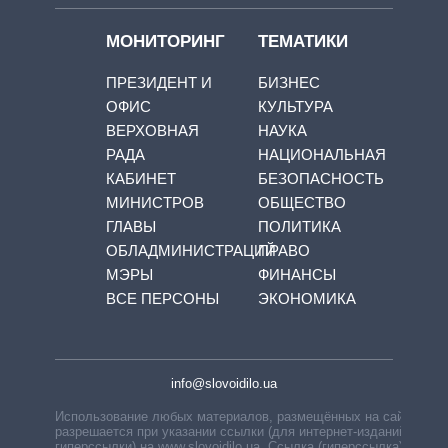
МОНИТОРИНГ
ТЕМАТИКИ
ПРЕЗИДЕНТ И
БИЗНЕС
ОФИС
КУЛЬТУРА
ВЕРХОВНАЯ
НАУКА
РАДА
НАЦИОНАЛЬНАЯ
КАБИНЕТ
БЕЗОПАСНОСТЬ
МИНИСТРОВ
ОБЩЕСТВО
ГЛАВЫ
ПОЛИТИКА
ОБЛАДМИНИСТРАЦИЙ
ПРАВО
МЭРЫ
ФИНАНСЫ
ВСЕ ПЕРСОНЫ
ЭКОНОМИКА
info@slovoidilo.ua
Использование любых материалов, размещённых на сайте,
разрешается при указании ссылки (для интернет-изданий —
гиперссылки) на www.slovoidilo.ua. Ссылка (гиперссылка)