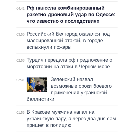
Рф нанесла комбинированный
04:41
ракетно-дроновый удар по Одессе:
что известно о последствиях
Российский Белгород оказался под
03:56
массированной атакой, в городе
вспыхнули пожары
Турция передала рф предложение о
02:58
моратории на атаки в Черном море
Зеленский назвал
02:31
возможные сроки боевого
применения украинской
баллистики
В Кракове мужчина напал на
01:53
украинскую пару, а через два дня сам
пришел в полицию