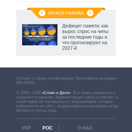
ИНФОГРАФИКА
Дефицит памяти: как
вырос спрос на чипы
не за
за последние годы и
асть
что прогнозируют на
елью
2027-й
Субъект в сфере онлайн-медиа. Идентификатор медиа –
R40-05063
© 2009—2026
«Слово и Дело»
.
Все права защищены и
охраняются законом. Администрация сайта оставляет за
собой право не соглашаться с информацией, которая
публикуется на сайте, владельцами или авторами которой
являются третьи лица.
УКР
РОС
О НАС