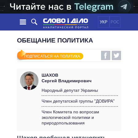
УКР
РОС
НОВОСТИ
ОБЕЩАНИЕ ПОЛИТИКА
ОБЕЩАНИЯ
ЛЕНТА
ПОЛИТИКА
ПОДПИСАТЬСЯ НА ПОЛИТИКА
СОБЫТИЯ
ЭКОНОМИКА
ПОЛИТИКИ
СТАТЬИ
ОБЩЕСТВО
ШАХОВ
ИНФОГРАФИКА
МНЕНИЯ
МИР
ВСЕ ПОЛИТИКИ
Сергей Владимирович
ОБЗОРЫ
ПРЕЗИДЕНТ И ОФИС
Народный депутат Украины
ВИДЕО
ДАЙДЖЕСТЫ
ВЕРХОВНАЯ РАДА
Член депутатской группы "ДОВИРА"
ПОДДЕРЖАТЬ
КАБИНЕТ МИНИСТРОВ
Член Комитета по вопросам
ГЛАВЫ ОБЛАДМИНИСТРАЦИЙ
экологической политики и
СРАВНЕНИЕ ПОЛИТИКОВ
природопользования
МЭРЫ
ВСЕ ПЕРСОНЫ
Шахов пообещал установить