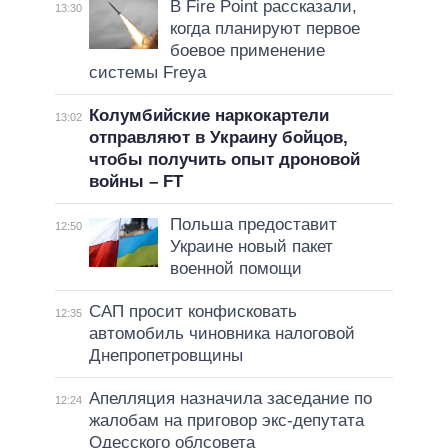
В Fire Point рассказали,
13:30
когда планируют первое
боевое применение
системы Freya
Колумбийские наркокартели
13:02
отправляют в Украину бойцов,
чтобы получить опыт дроновой
войны – FT
Польша предоставит
12:50
Украине новый пакет
военной помощи
САП просит конфисковать
12:35
автомобиль чиновника налоговой
Днепропетровщины
Апелляция назначила заседание по
12:24
жалобам на приговор экс-депутата
Одесского облсовета