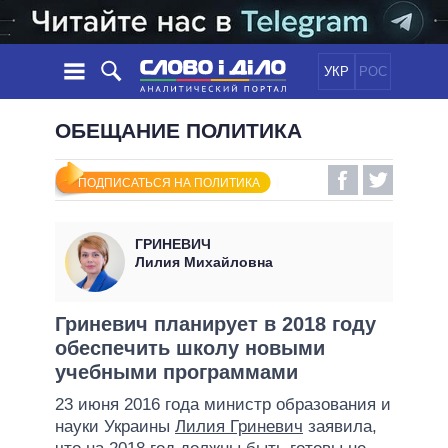
УКР
РОС
НОВОСТИ
ОБЕЩАНИЕ ПОЛИТИКА
ОБЕЩАНИЯ
ЛЕНТА
ПОЛИТИКА
ПОДПИСАТЬСЯ НА ПОЛИТИКА
СОБЫТИЯ
ЭКОНОМИКА
ПОЛИТИКИ
СТАТЬИ
ОБЩЕСТВО
ГРИНЕВИЧ
ИНФОГРАФИКА
МНЕНИЯ
МИР
ВСЕ ПОЛИТИКИ
Лилия Михайловна
ОБЗОРЫ
ПРЕЗИДЕНТ И ОФИС
ВИДЕО
ДАЙДЖЕСТЫ
ВЕРХОВНАЯ РАДА
Гриневич планирует в 2018 году
ПОДДЕРЖАТЬ
обеспечить школу новыми
КАБИНЕТ МИНИСТРОВ
учебными программами
ГЛАВЫ ОБЛАДМИНИСТРАЦИЙ
СРАВНЕНИЕ ПОЛИТИКОВ
23 июня 2016 года министр образования и
МЭРЫ
науки Украины
Лилия Гриневич
заявила,
ВСЕ ПЕРСОНЫ