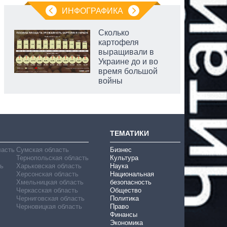
ИНФОГРАФИКА
Сколько
картофеля
выращивали в
Украине до и во
время большой
войны
ТЕМАТИКИ
ласть
Сумская область
Бизнес
Тернопольская область
Культура
ь
Харьковская область
Наука
Херсонская область
Национальная
Хмельницкая область
безопасность
Черкасская область
Общество
Черниговская область
Политика
Черновицкая область
Право
Финансы
Экономика