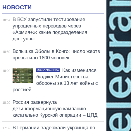
НОВОСТИ
В ВСУ запустили тестирование
18:54
упрощенных переводов через
«Армия+»: какие подразделения
доступны
Вспышка Эболы в Конго: число жертв
18:50
превысило 1800 человек
Как изменился
ИНФОГРАФИКА
18:20
бюджет Министерства
обороны за 13 лет войны с
россией
Россия развернула
18:20
дезинформационную кампанию
касательно Курской операции – ЦПД
В Германии задержали украинца по
17:52