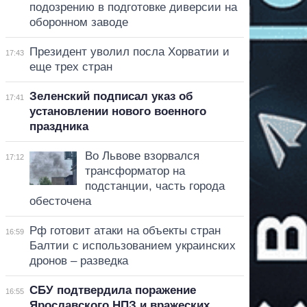
подозрению в подготовке диверсии на
оборонном заводе
Президент уволил посла Хорватии и
17:43
еще трех стран
Зеленский подписал указ об
17:41
установлении нового военного
праздника
Во Львове взорвался
17:12
трансформатор на
подстанции, часть города
обесточена
Рф готовит атаки на объекты стран
16:59
Балтии с использованием украинских
дронов – разведка
СБУ подтвердила поражение
16:55
Ярославского НПЗ и вражеских