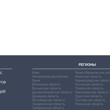
Как за 10 лет
изменилось
количество
поступающих в
бакалавриат,
магистратуру и
аспирантуру
РЕГИОНЫ
Киев
Ивано-Франковская об
ИС
Автономная республика
Киевская область
Крым
Кировоградская област
РОВ
Винницкая область
Луганская область
Волынская область
Львовская область
ЦИЙ
Днепропетровская область
Николаевская область
Донецкая область
Одесская область
Житомирская область
Полтавская область
Закарпатская область
Ровенская область
Запорожская область