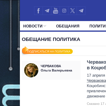
НОВОСТИ
ОБЕЩАНИЯ
ПОЛИТИ
ВСЕ ПОЛИТИКИ
ПРЕЗИДЕНТ И ОФ
ОБЕЩАНИЕ ПОЛИТИКА
ПОДПИСАТЬСЯ НА ПОЛИТИКА
Червако
ЧЕРВАКОВА
в Коцюб
Ольга Валерьевна
17 апреля
Червакова
Коцюбинск
привлечен
движение 
Сказано 17 