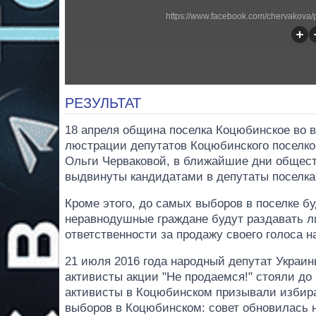
https://www.facebook.com/chervakova/
РЕЗУЛЬТАТ
18 апреля община поселка Коцюбинское во 
люстрации депутатов Коцюбинского поселков
Ольги Черваковой, в ближайшие дни общест
выдвинуты кандидатами в депутаты поселка
Кроме этого, до самых выборов в поселке бу
неравнодушные граждане будут раздавать л
ответственности за продажу своего голоса 
21 июля 2016 года народный депутат Украи
активисты акции "Не продаемся!" стояли д
активисты в Коцюбинском призывали избира
выборов в Коцюбинском: совет обновилась н