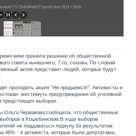
posts/977572048964820?pnref=story (613 × 668)
время вече приняла решение об общественной
ого совета нынешнего, 7-го, созыва. По словам
венный актив представит людей, которые будут
.
дет проходить акция "Не продаемся!". Активисты и
истовки, мистимуть предупреждения об уголовной
на предстоящих выборах.
ны Ольга Червакова сообщила, что общественные
о выборов в Коцюбинском.В ходе выборов
телей не поддаваться подкупу.За результатом
а 46% - 4 активиста, которые были депутатами,