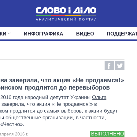
КИ
ИНФОГРАФИКА
ВИДЕО
ПОДДЕРЖА
ИС
ЛЕНТА
ВЕРХОВНАЯ РАДА
СОБЫТИЯ
СТАТЬИ
КАБИНЕТ МИНИСТРОВ
МНЕНИЯ
ОБЗОРЫ
ГЛАВЫ ОБЛАДМИНИ
ДАЙДЖЕСТЫ
ПОЛИТИКА
ДЕПУТАТЫ
ЭКОНОМИКА
КОМИТЕТЫ
ФРАКЦИИ
ОБЩЕСТВО
ОКРУГА
МИР
ва заверила, что акция «Не продаемся!»
инском продлится до перевыборов
 2016 года народный депутат Украины
Ольга
заверила, что акция «Не продаемся!» в
ом продлится до самых выборов, к акции будут
ы общественные организации, в частности,
«Честно».
ВЫПОЛНЕНО
апреля 2016 г.