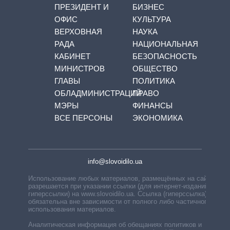
ПРЕЗИДЕНТ И
БИЗНЕС
ОФИС
КУЛЬТУРА
ВЕРХОВНАЯ
НАУКА
РАДА
НАЦИОНАЛЬНАЯ
КАБИНЕТ
БЕЗОПАСНОСТЬ
МИНИСТРОВ
ОБЩЕСТВО
ГЛАВЫ
ПОЛИТИКА
ОБЛАДМИНИСТРАЦИЙ
ПРАВО
МЭРЫ
ФИНАНСЫ
ВСЕ ПЕРСОНЫ
ЭКОНОМИКА
info@slovoidilo.ua
Использование любых материалов, размещённых на сайте,
разрешается при указании ссылки (для интернет-изданий —
гиперссылки) на www.slovoidilo.ua. Ссылка (гиперссылка)
обязательна вне зависимости от полного либо частичного
использования материалов.
Аналитическая информация об обещаниях политиков и