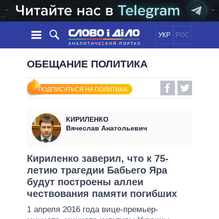
УКР
РОС
НОВОСТИ
ОБЕЩАНИЕ ПОЛИТИКА
ОБЕЩАНИЯ
ЛЕНТА
ПОЛИТИКА
ПОДПИСАТЬСЯ НА ПОЛИТИКА
СОБЫТИЯ
ЭКОНОМИКА
ПОЛИТИКИ
СТАТЬИ
ОБЩЕСТВО
КИРИЛЕНКО
ИНФОГРАФИКА
МНЕНИЯ
МИР
ВСЕ ПОЛИТИКИ
Вячеслав Анатольевич
ОБЗОРЫ
ПРЕЗИДЕНТ И ОФИС
ВИДЕО
ДАЙДЖЕСТЫ
ВЕРХОВНАЯ РАДА
Кириленко заверил, что к 75-
ПОДДЕРЖАТЬ
летию трагедии Бабьего Яра
КАБИНЕТ МИНИСТРОВ
будут построены аллеи
ГЛАВЫ ОБЛАДМИНИСТРАЦИЙ
СРАВНЕНИЕ ПОЛИТИКОВ
чествования памяти погибших
МЭРЫ
1 апреля 2016 года вице-премьер-
ВСЕ ПЕРСОНЫ