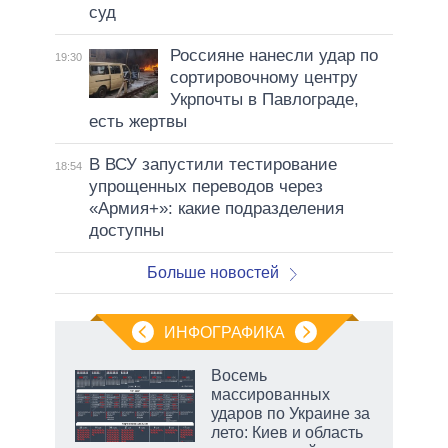
суд
Россияне нанесли удар по
19:30
сортировочному центру
Укрпочты в Павлограде,
есть жертвы
В ВСУ запустили тестирование
18:54
упрощенных переводов через
«Армия+»: какие подразделения
доступны
Больше новостей
ИНФОГРАФИКА
рифы
Восемь
у в
массированных
 на
ударов по Украине за
лето: Киев и область