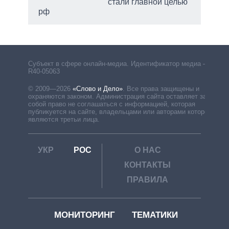
стали главной целью
рф
Субъект в сфере онлайн-медиа. Идентификатор медиа –
R40-05063
© 2009—2026
«Слово и Дело»
.
Все права защищены и
охраняются законом. Администрация сайта оставляет за
собой право не соглашаться с информацией, которая
публикуется на сайте, владельцами или авторами которой
являются третьи лица.
УКР
РОС
О НАС
КОНТАКТЫ
ПРАВИЛА
МОНИТОРИНГ
ТЕМАТИКИ