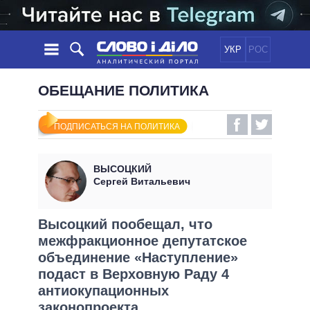
УКР
РОС
НОВОСТИ
ОБЕЩАНИЕ ПОЛИТИКА
ОБЕЩАНИЯ
ЛЕНТА
ПОЛИТИКА
ПОДПИСАТЬСЯ НА ПОЛИТИКА
СОБЫТИЯ
ЭКОНОМИКА
ПОЛИТИКИ
СТАТЬИ
ОБЩЕСТВО
ВЫСОЦКИЙ
ИНФОГРАФИКА
МНЕНИЯ
МИР
ВСЕ ПОЛИТИКИ
Сергей Витальевич
ОБЗОРЫ
ПРЕЗИДЕНТ И ОФИС
ВИДЕО
ДАЙДЖЕСТЫ
ВЕРХОВНАЯ РАДА
Высоцкий пообещал, что
ПОДДЕРЖАТЬ
межфракционное депутатское
КАБИНЕТ МИНИСТРОВ
объединение «Наступление»
ГЛАВЫ ОБЛАДМИНИСТРАЦИЙ
СРАВНЕНИЕ ПОЛИТИКОВ
подаст в Верховную Раду 4
МЭРЫ
антиокупационных
ВСЕ ПЕРСОНЫ
законопроекта