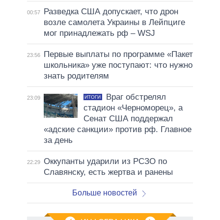
Разведка США допускает, что дрон
00:57
возле самолета Украины в Лейпциге
мог принадлежать рф – WSJ
Первые выплаты по программе «Пакет
23:56
школьника» уже поступают: что нужно
знать родителям
Враг обстрелял
ИТОГИ
23:09
стадион «Черноморец», а
Сенат США поддержал
«адские санкции» против рф. Главное
за день
Оккупанты ударили из РСЗО по
22:29
Славянску, есть жертва и ранены
Больше новостей