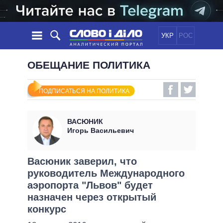
УКР
РОС
НОВОСТИ
ОБЕЩАНИЕ ПОЛИТИКА
ОБЕЩАНИЯ
ЛЕНТА
ПОЛИТИКА
ПОДПИСАТЬСЯ НА ПОЛИТИКА
СОБЫТИЯ
ЭКОНОМИКА
ПОЛИТИКИ
СТАТЬИ
ОБЩЕСТВО
ВАСЮНИК
ИНФОГРАФИКА
МНЕНИЯ
МИР
ВСЕ ПОЛИТИКИ
Игорь Васильевич
ОБЗОРЫ
ПРЕЗИДЕНТ И ОФИС
ВИДЕО
ДАЙДЖЕСТЫ
ВЕРХОВНАЯ РАДА
Васюник заверил, что
ПОДДЕРЖАТЬ
руководитель Международного
КАБИНЕТ МИНИСТРОВ
аэропорта "Львов" будет
ГЛАВЫ ОБЛАДМИНИСТРАЦИЙ
СРАВНЕНИЕ ПОЛИТИКОВ
назначен через открытый
МЭРЫ
конкурс
ВСЕ ПЕРСОНЫ