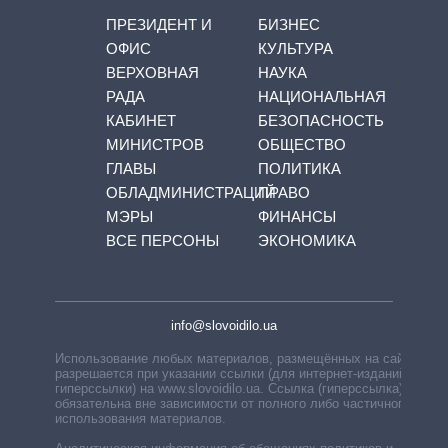
ПРЕЗИДЕНТ И
БИЗНЕС
ОФИС
КУЛЬТУРА
ВЕРХОВНАЯ
НАУКА
РАДА
НАЦИОНАЛЬНАЯ
КАБИНЕТ
БЕЗОПАСНОСТЬ
МИНИСТРОВ
ОБЩЕСТВО
ГЛАВЫ
ПОЛИТИКА
ОБЛАДМИНИСТРАЦИЙ
ПРАВО
МЭРЫ
ФИНАНСЫ
ВСЕ ПЕРСОНЫ
ЭКОНОМИКА
info@slovoidilo.ua
Использование любых материалов, размещённых на сайте,
разрешается при указании ссылки (для интернет-изданий —
гиперссылки) на www.slovoidilo.ua. Ссылка (гиперссылка)
обязательна вне зависимости от полного либо частичного
использования материалов.