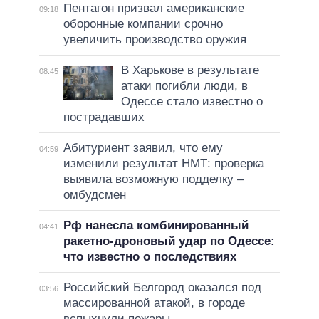
Пентагон призвал американские
09:18
оборонные компании срочно
увеличить производство оружия
В Харькове в результате
08:45
атаки погибли люди, в
Одессе стало известно о
пострадавших
Абитуриент заявил, что ему
04:59
изменили результат НМТ: проверка
выявила возможную подделку –
омбудсмен
Рф нанесла комбинированный
04:41
ракетно-дроновый удар по Одессе:
что известно о последствиях
Российский Белгород оказался под
03:56
массированной атакой, в городе
вспыхнули пожары