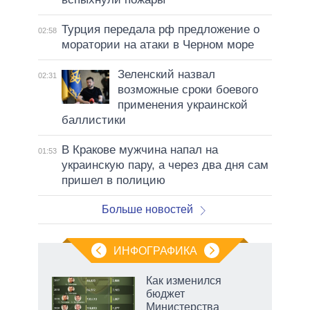
Турция передала рф предложение о
02:58
моратории на атаки в Черном море
Зеленский назвал
02:31
возможные сроки боевого
применения украинской
баллистики
В Кракове мужчина напал на
01:53
украинскую пару, а через два дня сам
пришел в полицию
Больше новостей
ИНФОГРАФИКА
Как изменился
бюджет
не за
Министерства