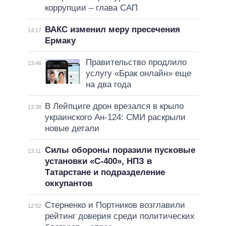
коррупции – глава САП
ВАКС изменил меру пресечения
14:17
Ермаку
Правительство продлило
13:46
услугу «Брак онлайн» еще
на два года
В Лейпциге дрон врезался в крыло
13:38
украинского Ан-124: СМИ раскрыли
новые детали
Силы обороны поразили пусковые
13:11
установки «С-400», НПЗ в
Татарстане и подразделение
оккупантов
Стерненко и Портников возглавили
12:52
рейтинг доверия среди политических