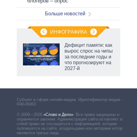
блогеров – опрос
Больше новостей
ИНФОГРАФИКА
Дефицит памяти: как
вырос спрос на чипы
не за
за последние годы и
асть
что прогнозируют на
елью
2027-й
Субъект в сфере онлайн-медиа. Идентификатор медиа –
R40-05063
© 2009—2026
«Слово и Дело»
.
Все права защищены и
охраняются законом. Администрация сайта оставляет за
собой право не соглашаться с информацией, которая
публикуется на сайте, владельцами или авторами которой
являются третьи лица.