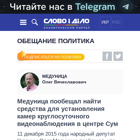
УКР
РОС
НОВОСТИ
ОБЕЩАНИЕ ПОЛИТИКА
ОБЕЩАНИЯ
ЛЕНТА
ПОЛИТИКА
ПОДПИСАТЬСЯ НА ПОЛИТИКА
СОБЫТИЯ
ЭКОНОМИКА
ПОЛИТИКИ
СТАТЬИ
ОБЩЕСТВО
МЕДУНИЦА
ИНФОГРАФИКА
МНЕНИЯ
МИР
ВСЕ ПОЛИТИКИ
Олег Вячеславович
ОБЗОРЫ
ПРЕЗИДЕНТ И ОФИС
ВИДЕО
ДАЙДЖЕСТЫ
ВЕРХОВНАЯ РАДА
Медуница пообещал найти
ПОДДЕРЖАТЬ
средства для установления
КАБИНЕТ МИНИСТРОВ
камер круглосуточного
ГЛАВЫ ОБЛАДМИНИСТРАЦИЙ
СРАВНЕНИЕ ПОЛИТИКОВ
видеонаблюдения в центре Сум
МЭРЫ
11 декабря 2015 года народный депутат
ВСЕ ПЕРСОНЫ