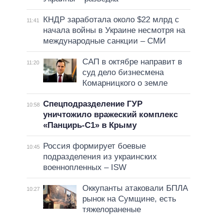
КНДР заработала около $22 млрд с
11:41
начала войны в Украине несмотря на
международные санкции – СМИ
САП в октябре направит в
11:20
суд дело бизнесмена
Комарницкого о земле
Спецподразделение ГУР
10:58
уничтожило вражеский комплекс
«Панцирь-С1» в Крыму
Россия формирует боевые
10:45
подразделения из украинских
военнопленных – ISW
Оккупанты атаковали БПЛА
10:27
рынок на Сумщине, есть
тяжелораненые