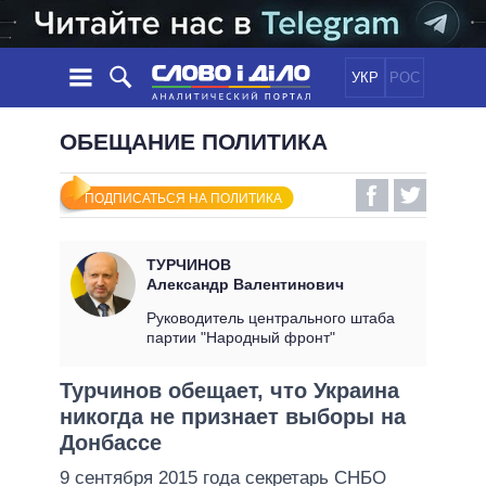
УКР
РОС
НОВОСТИ
ОБЕЩАНИЕ ПОЛИТИКА
ОБЕЩАНИЯ
ЛЕНТА
ПОЛИТИКА
ПОДПИСАТЬСЯ НА ПОЛИТИКА
СОБЫТИЯ
ЭКОНОМИКА
ПОЛИТИКИ
СТАТЬИ
ОБЩЕСТВО
ТУРЧИНОВ
ИНФОГРАФИКА
МНЕНИЯ
МИР
ВСЕ ПОЛИТИКИ
Александр Валентинович
ОБЗОРЫ
ПРЕЗИДЕНТ И ОФИС
Руководитель центрального штаба
ВИДЕО
партии "Народный фронт"
ДАЙДЖЕСТЫ
ВЕРХОВНАЯ РАДА
ПОДДЕРЖАТЬ
КАБИНЕТ МИНИСТРОВ
Турчинов обещает, что Украина
ГЛАВЫ ОБЛАДМИНИСТРАЦИЙ
никогда не признает выборы на
СРАВНЕНИЕ ПОЛИТИКОВ
МЭРЫ
Донбассе
ВСЕ ПЕРСОНЫ
9 сентября 2015 года секретарь СНБО