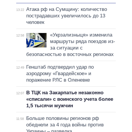
Атака рф на Сумщину: количество
13:22
пострадавших увеличилось до 13
человек
«Укрзализныця» изменила
12:58
маршруты ряда поездов из-
за ситуации с
безопасностью в восточных регионах
Генштаб подтвердил удар по
12:49
аэродрому «Гвардейское» и
поражение РЛС в Оленевке
В ТЦК на Закарпатье незаконно
12:07
«списали» с воинского учета более
1,5 тысячи мужчин
Больше половины регионов рф
11:58
обеднели за 4 года войны против
Украины – разведка