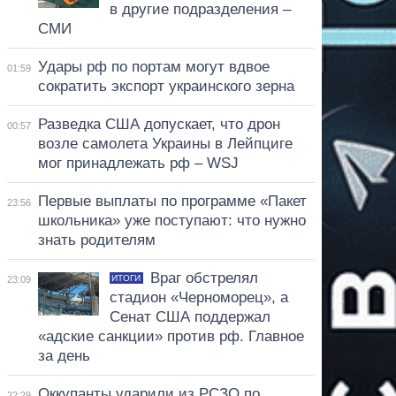
в другие подразделения –
СМИ
Удары рф по портам могут вдвое
01:59
сократить экспорт украинского зерна
Разведка США допускает, что дрон
00:57
возле самолета Украины в Лейпциге
мог принадлежать рф – WSJ
Первые выплаты по программе «Пакет
23:56
школьника» уже поступают: что нужно
знать родителям
Враг обстрелял
ИТОГИ
23:09
стадион «Черноморец», а
Сенат США поддержал
«адские санкции» против рф. Главное
за день
Оккупанты ударили из РСЗО по
22:29