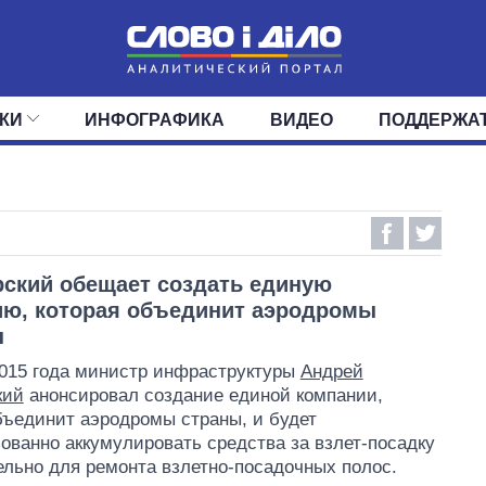
КИ
ИНФОГРАФИКА
ВИДЕО
ПОДДЕРЖА
ИС
ЛЕНТА
ВЕРХОВНАЯ РАДА
СОБЫТИЯ
СТАТЬИ
КАБИНЕТ МИНИСТРОВ
МНЕНИЯ
ОБЗОРЫ
ГЛАВЫ ОБЛАДМИНИ
ДАЙДЖЕСТЫ
ПОЛИТИКА
ДЕПУТАТЫ
ЭКОНОМИКА
КОМИТЕТЫ
ФРАКЦИИ
ОБЩЕСТВО
ОКРУГА
МИР
ский обещает создать единую
ю, которая объединит аэродромы
ы
015 года министр инфраструктуры
Андрей
кий
анонсировал создание единой компании,
бъединит аэродромы страны, и будет
ованно аккумулировать средства за взлет-посадку
льно для ремонта взлетно-посадочных полос.