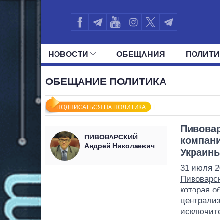
НОВОСТИ
ОБЕЩАНИЯ
ПОЛИТИ
ВСЕ ПОЛИТИКИ
ПРЕЗИДЕНТ И ОФ
ОБЕЩАНИЕ ПОЛИТИКА
ПОДПИСАТЬСЯ НА ПОЛИТИКА
Пивовар
ПИВОВАРСКИЙ
компани
Андрей Николаевич
Украин
31 июля 2
Пивоварс
которая о
централиз
исключите