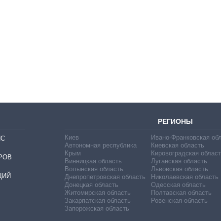
От 1 месяца – до 5
лет: кто и как долго
занимал
должность
руководителя СВР
РЕГИОНЫ
Киев
Ивано-Франковская об
ИС
Автономная республика
Киевская область
Крым
Кировоградская област
РОВ
Винницкая область
Луганская область
Волынская область
Львовская область
ЦИЙ
Днепропетровская область
Николаевская область
Донецкая область
Одесская область
Житомирская область
Полтавская область
Закарпатская область
Ровенская область
Запорожская область