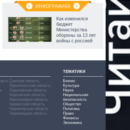
ИНФОГРАФИКА
Как изменился
бюджет
Министерства
обороны за 13 лет
войны с россией
ТЕМАТИКИ
ласть
Сумская область
Бизнес
Тернопольская область
Культура
ь
Харьковская область
Наука
Херсонская область
Национальная
Хмельницкая область
безопасность
Черкасская область
Общество
Черниговская область
Политика
Черновицкая область
Право
Финансы
Экономика