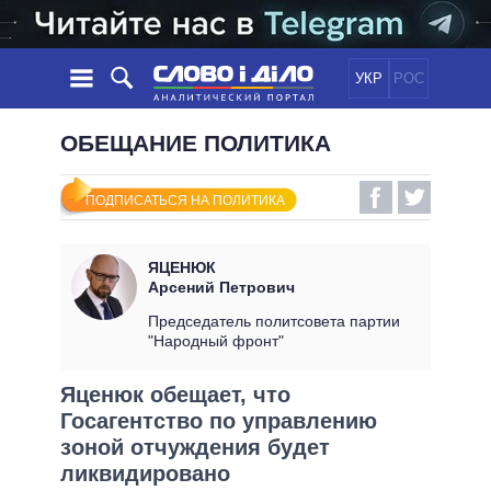
УКР
РОС
НОВОСТИ
ОБЕЩАНИЕ ПОЛИТИКА
ОБЕЩАНИЯ
ЛЕНТА
ПОЛИТИКА
ПОДПИСАТЬСЯ НА ПОЛИТИКА
СОБЫТИЯ
ЭКОНОМИКА
ПОЛИТИКИ
СТАТЬИ
ОБЩЕСТВО
ЯЦЕНЮК
ИНФОГРАФИКА
МНЕНИЯ
МИР
ВСЕ ПОЛИТИКИ
Арсений Петрович
ОБЗОРЫ
ПРЕЗИДЕНТ И ОФИС
Председатель политсовета партии
ВИДЕО
"Народный фронт"
ДАЙДЖЕСТЫ
ВЕРХОВНАЯ РАДА
ПОДДЕРЖАТЬ
КАБИНЕТ МИНИСТРОВ
Яценюк обещает, что
ГЛАВЫ ОБЛАДМИНИСТРАЦИЙ
Госагентство по управлению
СРАВНЕНИЕ ПОЛИТИКОВ
МЭРЫ
зоной отчуждения будет
ликвидировано
ВСЕ ПЕРСОНЫ