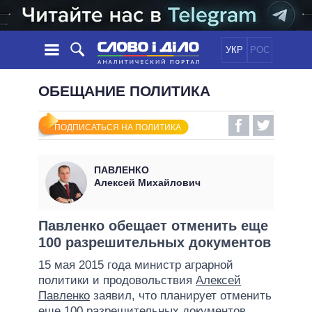
УКР
РОС
НОВОСТИ
ОБЕЩАНИЕ ПОЛИТИКА
ОБЕЩАНИЯ
ЛЕНТА
ПОЛИТИКА
ПОДПИСАТЬСЯ НА ПОЛИТИКА
СОБЫТИЯ
ЭКОНОМИКА
ПОЛИТИКИ
СТАТЬИ
ОБЩЕСТВО
ПАВЛЕНКО
ИНФОГРАФИКА
МНЕНИЯ
МИР
ВСЕ ПОЛИТИКИ
Алексей Михайлович
ОБЗОРЫ
ПРЕЗИДЕНТ И ОФИС
ВИДЕО
ДАЙДЖЕСТЫ
ВЕРХОВНАЯ РАДА
Павленко обещает отменить еще
ПОДДЕРЖАТЬ
100 разрешительных документов
КАБИНЕТ МИНИСТРОВ
ГЛАВЫ ОБЛАДМИНИСТРАЦИЙ
15 мая 2015 года министр аграрной
СРАВНЕНИЕ ПОЛИТИКОВ
политики и продовольствия
Алексей
МЭРЫ
Павленко
заявил, что планирует отменить
ВСЕ ПЕРСОНЫ
еще 100 разрешительных документов.