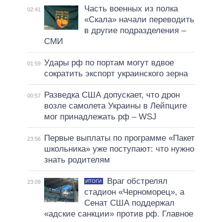
Часть военных из полка
02:41
«Скала» начали переводить
в другие подразделения –
СМИ
Удары рф по портам могут вдвое
01:59
сократить экспорт украинского зерна
Разведка США допускает, что дрон
00:57
возле самолета Украины в Лейпциге
мог принадлежать рф – WSJ
Первые выплаты по программе «Пакет
23:56
школьника» уже поступают: что нужно
знать родителям
Враг обстрелял
ИТОГИ
23:09
стадион «Черноморец», а
Сенат США поддержал
«адские санкции» против рф. Главное