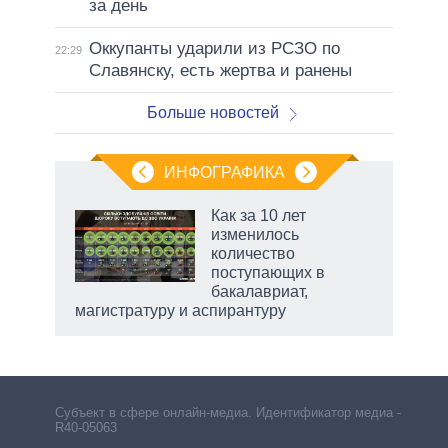
за день
Оккупанты ударили из РСЗО по
22:29
Славянску, есть жертва и ранены
Больше новостей
ИНФОГРАФИКА
Как за 10 лет
изменилось
не за
количество
асть
поступающих в
елью
бакалавриат,
магистратуру и аспирантуру
Субъект в сфере онлайн-медиа. Идентификатор медиа –
R40-05063