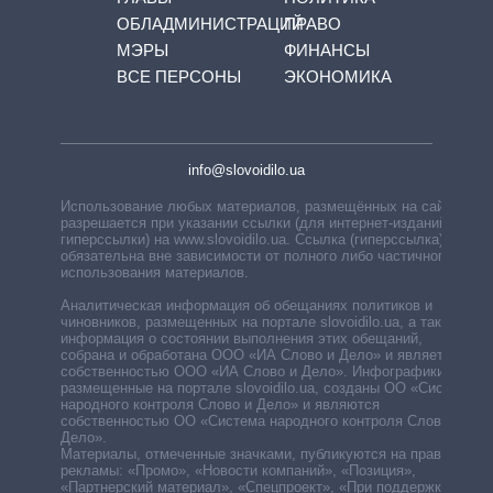
ОБЛАДМИНИСТРАЦИЙ
ПРАВО
МЭРЫ
ФИНАНСЫ
ВСЕ ПЕРСОНЫ
ЭКОНОМИКА
info@slovoidilo.ua
Использование любых материалов, размещённых на сайте,
разрешается при указании ссылки (для интернет-изданий —
гиперссылки) на www.slovoidilo.ua. Ссылка (гиперссылка)
обязательна вне зависимости от полного либо частичного
использования материалов.
Аналитическая информация об обещаниях политиков и
чиновников, размещенных на портале slovoidilo.ua, а также
информация о состоянии выполнения этих обещаний,
собрана и обработана ООО «ИА Слово и Дело» и является
собственностью ООО «ИА Слово и Дело». Инфографики,
размещенные на портале slovoidilo.ua, созданы ОО «Система
народного контроля Слово и Дело» и являются
собственностью ОО «Система народного контроля Слово и
Дело».
Материалы, отмеченные значками, публикуются на правах
рекламы: «Промо», «Новости компаний», «Позиция»,
«Партнерский материал», «Спецпроект», «При поддержке».