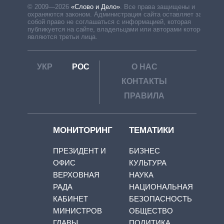
© 2009—2026
«Слово и Дело»
.
Все права защищены и
охраняются законом. Администрация сайта оставляет за
собой право не соглашаться с информацией, которая
публикуется на сайте, владельцами или авторами которой
являются третьи лица.
УКР
РОС
О НАС
КОНТАКТЫ
ПРАВИЛА
МОНИТОРИНГ
ТЕМАТИКИ
ПРЕЗИДЕНТ И
БИЗНЕС
ОФИС
КУЛЬТУРА
ВЕРХОВНАЯ
НАУКА
РАДА
НАЦИОНАЛЬНАЯ
КАБИНЕТ
БЕЗОПАСНОСТЬ
МИНИСТРОВ
ОБЩЕСТВО
ГЛАВЫ
ПОЛИТИКА