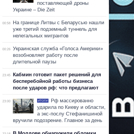
поставляющей дроны
Украине – Die Zeit
На границе Литвы с Беларусью нашли
00:58
уже третий подземный туннель для
нелегальных мигрантов
Украинская служба «Голоса Америки»
00:26
возобновляет работу после
длительной паузы
Кабмин готовит пакет решений для
23:45
бесперебойной работы бизнеса
после ударов рф: что предлагают
Рф массированно
ИТОГИ
23:00
ударила по Киеву и области,
а экс-послу Стефанишиной
вручили подозрение. Главное за день
В Молдове обнаружили обломки
22:18