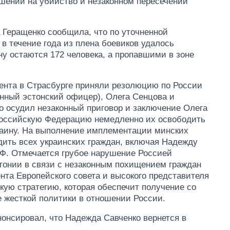
ушении на убийство и незаконном пересечении
а Геращенко сообщила, что по уточненной
 течение года из плена боевиков удалось
ну остаются 172 человека, а пропавшими в зоне
мента в Страсбурге приняли резолюцию по России
енный эстонский офицер), Олега Сенцова и
о осудил незаконный приговор и заключение Олега
Российскую Федерацию немедленно их освободить
раину. На выполнение имплементации минских
дить всех украинских граждан, включая Надежду
РФ. Отмечается грубое нарушение Россией
тонии в связи с незаконным похищением граждан
нта Европейского совета и высокого представителя
ю стратегию, которая обеспечит получение со
 жесткой политики в отношении России.
нонсировал, что Надежда Савченко вернется в