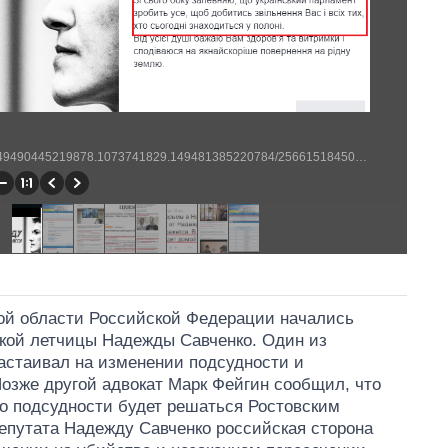
https://www.facebook.com/volodymyrgroysman/photos/a.149490445219878.1073741829.149481385220784/256615184507403/?type=1&theater (1187 × 557)
кой области Российской Федерации начались
кой летчицы Надежды Савченко. Один из
настаивал на изменении подсудности и
озже другой адвокат Марк Фейгин сообщил, что
 о подсудности будет решаться Ростовским
епутата Надежду Савченко российская сторона