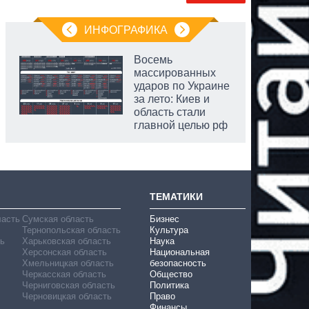
ИНФОГРАФИКА
Восемь
массированных
ударов по Украине
за лето: Киев и
область стали
главной целью рф
ТЕМАТИКИ
ласть
Сумская область
Бизнес
Тернопольская область
Культура
ь
Харьковская область
Наука
Херсонская область
Национальная
Хмельницкая область
безопасность
Черкасская область
Общество
Черниговская область
Политика
Черновицкая область
Право
Финансы