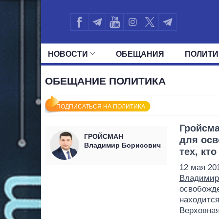
НОВОСТИ
ОБЕЩАНИЯ
ПОЛИТИ
ВСЕ ПОЛИТИКИ
ПРЕЗИДЕНТ И ОФ
ОБЕЩАНИЕ ПОЛИТИКА
ПОДПИСАТЬСЯ НА ПОЛИТИКА
Гройсма
ГРОЙСМАН
для осв
Владимир Борисович
тех, кт
12 мая 20
Владимир
освобожде
находится
Верховная