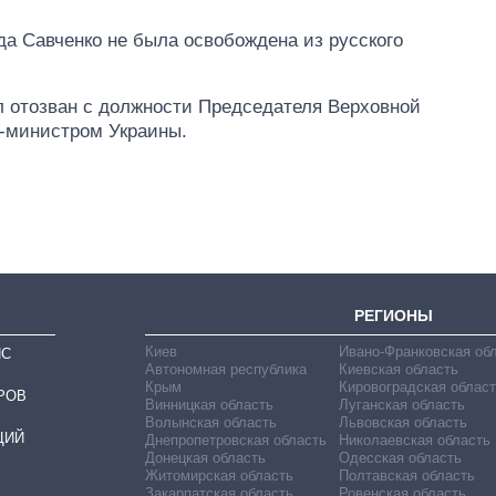
да Савченко не была освобождена из русского
Как сократилось
л отозван с должности Председателя Верховной
количество
-министром Украины.
медучреждений в
Украине за годы
вторжения
РЕГИОНЫ
Киев
Ивано-Франковская об
ИС
Автономная республика
Киевская область
Крым
Кировоградская област
РОВ
Винницкая область
Луганская область
Волынская область
Львовская область
ЦИЙ
Днепропетровская область
Николаевская область
Донецкая область
Одесская область
Житомирская область
Полтавская область
Закарпатская область
Ровенская область