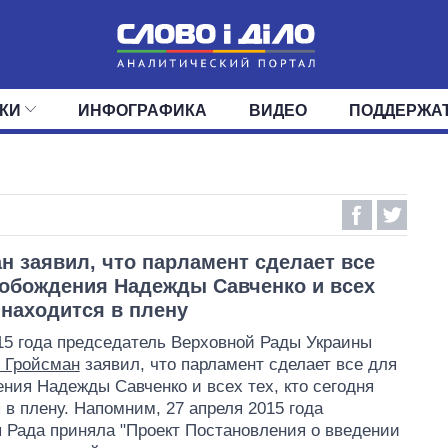
КИ
ИНФОГРАФИКА
ВИДЕО
ПОДДЕРЖА
ИС
ЛЕНТА
ВЕРХОВНАЯ РАДА
СОБЫТИЯ
СТАТЬИ
КАБИНЕТ МИНИСТРОВ
МНЕНИЯ
ОБЗОРЫ
ГЛАВЫ ОБЛАДМИНИ
ДАЙДЖЕСТЫ
ПОЛИТИКА
ДЕПУТАТЫ
ЭКОНОМИКА
КОМИТЕТЫ
ФРАКЦИИ
ОБЩЕСТВО
ОКРУГА
МИР
н заявил, что парламент сделает все
обождения Надежды Савченко и всех
о находится в плену
15 года председатель Верховной Рады Украины
 Гройсман
заявил, что парламент сделает все для
ния Надежды Савченко и всех тех, кто сегодня
 в плену. Напомним, 27 апреля 2015 года
 Рада приняла "Проект Постановления о введении