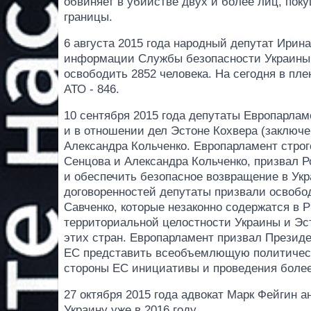
обвиняет в убийстве двух и более лиц, пок
границы.
6 августа 2015 года народный депутат Ирин
информации Службы безопасности Украины в
освободить 2852 человека. На сегодня в пле
АТО - 846.
10 сентября 2015 года депутаты Европарла
и в отношении дел Эстоне Кохвера (заключ
Александра Кольченко. Европарламент строг
Сенцова и Александра Кольченко, призвал 
и обеспечить безопасное возвращение в Ук
договоренностей депутаты призвали освобо
Савченко, которые незаконно содержатся в 
территориальной целостности Украины и Эс
этих стран. Европарламент призвал Президе
ЕС представить всеобъемлющую политическу
стороны ЕС инициативы и проведения более
27 октября 2015 года адвокат Марк Фейгин а
Украину уже в 2016 году.