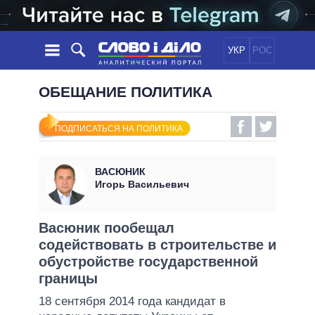
УКР
РОС
НОВОСТИ
ОБЕЩАНИЕ ПОЛИТИКА
ОБЕЩАНИЯ
ЛЕНТА
ПОЛИТИКА
ПОДПИСАТЬСЯ НА ПОЛИТИКА
СОБЫТИЯ
ЭКОНОМИКА
ПОЛИТИКИ
СТАТЬИ
ОБЩЕСТВО
ВАСЮНИК
ИНФОГРАФИКА
МНЕНИЯ
МИР
ВСЕ ПОЛИТИКИ
Игорь Васильевич
ОБЗОРЫ
ПРЕЗИДЕНТ И ОФИС
ВИДЕО
ДАЙДЖЕСТЫ
ВЕРХОВНАЯ РАДА
Васюник пообещал
ПОДДЕРЖАТЬ
содействовать в строительстве и
КАБИНЕТ МИНИСТРОВ
обустройстве государственной
ГЛАВЫ ОБЛАДМИНИСТРАЦИЙ
СРАВНЕНИЕ ПОЛИТИКОВ
границы
МЭРЫ
18 сентября 2014 года кандидат в
ВСЕ ПЕРСОНЫ