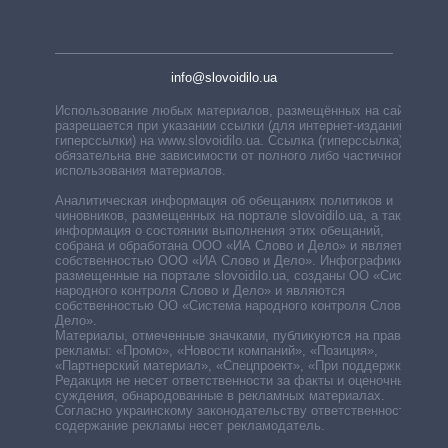
info@slovoidilo.ua
Использование любых материалов, размещённых на сайте,
разрешается при указании ссылки (для интернет-изданий —
гиперссылки) на www.slovoidilo.ua. Ссылка (гиперссылка)
обязательна вне зависимости от полного либо частичного
использования материалов.
Аналитическая информация об обещаниях политиков и
чиновников, размещенных на портале slovoidilo.ua, а также
информация о состоянии выполнения этих обещаний,
собрана и обработана ООО «ИА Слово и Дело» и является
собственностью ООО «ИА Слово и Дело». Инфографики,
размещенные на портале slovoidilo.ua, созданы ОО «Система
народного контроля Слово и Дело» и являются
собственностью ОО «Система народного контроля Слово и
Дело».
Материалы, отмеченные значками, публикуются на правах
рекламы: «Промо», «Новости компаний», «Позиция»,
«Партнерский материал», «Спецпроект», «При поддержке».
Редакция не несет ответственности за факты и оценочные
суждения, обнародованные в рекламных материалах.
Согласно украинскому законодательству ответственность за
содержание рекламы несет рекламодатель.