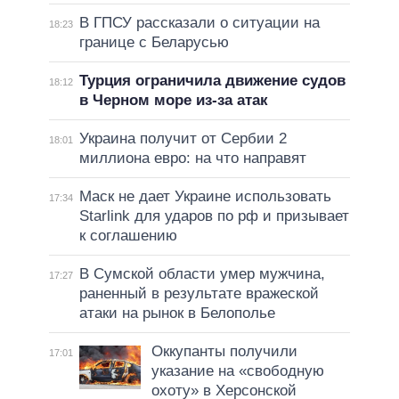
В ГПСУ рассказали о ситуации на
18:23
границе с Беларусью
Турция ограничила движение судов
18:12
в Черном море из-за атак
Украина получит от Сербии 2
18:01
миллиона евро: на что направят
Маск не дает Украине использовать
17:34
Starlink для ударов по рф и призывает
к соглашению
В Сумской области умер мужчина,
17:27
раненный в результате вражеской
атаки на рынок в Белополье
Оккупанты получили
17:01
указание на «свободную
охоту» в Херсонской