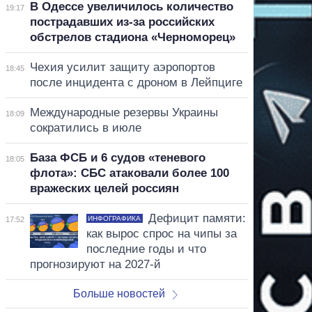
В Одессе увеличилось количество
19:17
пострадавших из-за российских
обстрелов стадиона «Черноморец»
Чехия усилит защиту аэропортов
18:45
после инцидента с дроном в Лейпциге
Международные резервы Украины
18:09
сократились в июле
База ФСБ и 6 судов «теневого
18:05
флота»: СБС атаковали более 100
вражеских целей россиян
Дефицит памяти:
ИНФОГРАФИКА
17:52
как вырос спрос на чипы за
последние годы и что
прогнозируют на 2027-й
Больше новостей