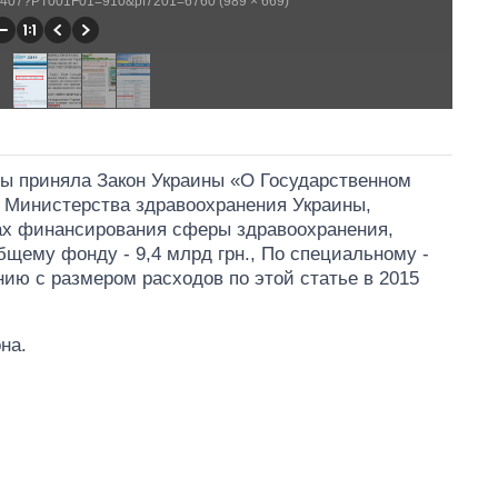
/WP407?PT001F01=910&pf7201=6760 (989 × 669)
ны приняла Закон Украины «О Государственном
я Министерства здравоохранения Украины,
ах финансирования сферы здравоохранения,
общему фонду - 9,4 млрд грн., По специальному -
нию с размером расходов по этой статье в 2015
на.