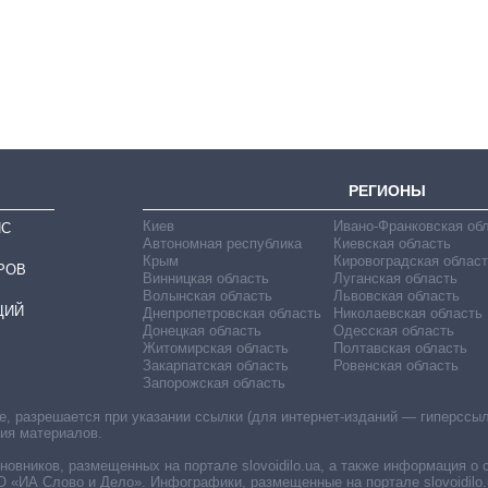
выращивали в
Украине до и во
время большой
войны
РЕГИОНЫ
Киев
Ивано-Франковская об
ИС
Автономная республика
Киевская область
Крым
Кировоградская област
РОВ
Винницкая область
Луганская область
Волынская область
Львовская область
ЦИЙ
Днепропетровская область
Николаевская область
Донецкая область
Одесская область
Житомирская область
Полтавская область
Закарпатская область
Ровенская область
Запорожская область
 разрешается при указании ссылки (для интернет-изданий — гиперссылки
ния материалов.
овников, размещенных на портале slovoidilo.ua, а также информация о 
«ИА Слово и Дело». Инфографики, размещенные на портале slovoidilo.