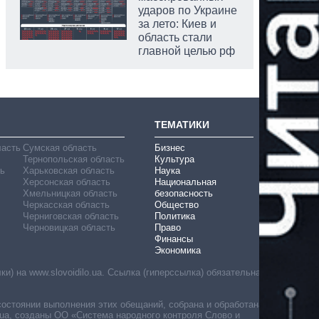
ударов по Украине
за лето: Киев и
область стали
главной целью рф
ТЕМАТИКИ
ласть
Сумская область
Бизнес
Тернопольская область
Культура
ь
Харьковская область
Наука
Херсонская область
Национальная
Хмельницкая область
безопасность
Черкасская область
Общество
Черниговская область
Политика
Черновицкая область
Право
Финансы
Экономика
) на www.slovoidilo.ua. Ссылка (гиперссылка) обязательна
состоянии выполнения этих обещаний, собрана и обработана
ua, созданы ОО «Система народного контроля Слово и