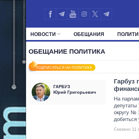
НОВОСТИ
ОБЕЩАНИЯ
ПОЛИТИ
ВСЕ ПОЛИТИКИ
ПРЕЗИДЕНТ И ОФ
ОБЕЩАНИЕ ПОЛИТИКА
ПОДПИСАТЬСЯ НА ПОЛИТИКА
Гарбуз 
ГАРБУЗ
финанс
Юрий Григорьевич
На парлам
депутаты 
округу № 
добиться
Сказано 11 