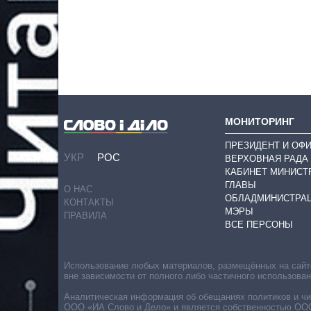
МОНИТОРИНГ
ПРЕЗИДЕНТ И ОФ
УКР
РОС
ВЕРХОВНАЯ РАДА
КАБИНЕТ МИНИСТ
ГЛАВЫ
О НАС
ОБЛАДМИНИСТРА
КОНТАКТЫ
МЭРЫ
ПРАВИЛА
ВСЕ ПЕРСОНЫ
Использование любых материалов, размещённых на сайте,
вне зависимости от полного либо частичного использова
Аналитическая информация об обещаниях политиков и чин
ООО «ИА Слово и Дело» и является собственностью ООО 