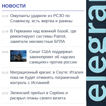
НОВОСТИ
Оккупанты ударили из РСЗО по
22:29
Славянску, есть жертва и ранены
В Германии над военной базой, где
21:45
ремонтируют системы Patriot,
заметили неизвестные БПЛА
Сенат США поддержал
20:55
законопроект об «адских
санкциях» против россии
Миграционный кризис в Сеуте: Италия
20:19
пока не будет отменять пограничный
контроль с Испанией
Зеленский прибыл в Сербию и
19:52
раскрыл планы своего визита