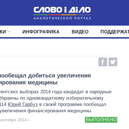
КИ
ИНФОГРАФИКА
ВИДЕО
ПОДДЕРЖА
ИС
ЛЕНТА
ВЕРХОВНАЯ РАДА
СОБЫТИЯ
СТАТЬИ
КАБИНЕТ МИНИСТРОВ
МНЕНИЯ
ОБЗОРЫ
ГЛАВЫ ОБЛАДМИНИ
ДАЙДЖЕСТЫ
ПОЛИТИКА
ДЕПУТАТЫ
ЭКОНОМИКА
КОМИТЕТЫ
ФРАКЦИИ
ОБЩЕСТВО
ОКРУГА
МИР
пообещал добиться увеличения
ирования медицины
ентских выборах 2014 года кандидат в народные
Украины по одномандатному избирательному
114
Юрий Гарбуз
в своей программе пообещал
 увеличения финансирования медицины.
ВЫПОЛНЕНО
сентября 2014 г.