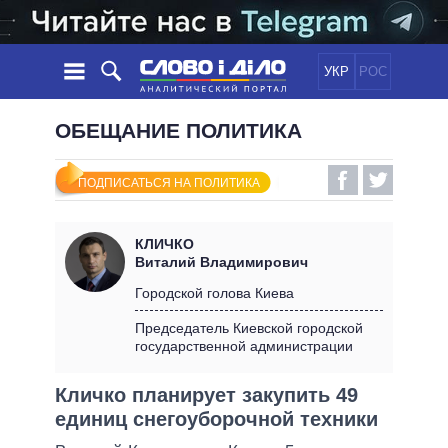
УКР
РОС
НОВОСТИ
ОБЕЩАНИЕ ПОЛИТИКА
ОБЕЩАНИЯ
ЛЕНТА
ПОЛИТИКА
ПОДПИСАТЬСЯ НА ПОЛИТИКА
СОБЫТИЯ
ЭКОНОМИКА
ПОЛИТИКИ
СТАТЬИ
ОБЩЕСТВО
КЛИЧКО
ИНФОГРАФИКА
МНЕНИЯ
МИР
ВСЕ ПОЛИТИКИ
Виталий Владимирович
ОБЗОРЫ
ПРЕЗИДЕНТ И ОФИС
Городской голова Киева
ВИДЕО
ДАЙДЖЕСТЫ
ВЕРХОВНАЯ РАДА
Председатель Киевской городской
ПОДДЕРЖАТЬ
государственной администрации
КАБИНЕТ МИНИСТРОВ
ГЛАВЫ ОБЛАДМИНИСТРАЦИЙ
СРАВНЕНИЕ ПОЛИТИКОВ
Кличко планирует закупить 49
МЭРЫ
единиц снегоуборочной техники
ВСЕ ПЕРСОНЫ