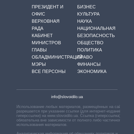
ПРЕЗИДЕНТ И
БИЗНЕС
ОФИС
КУЛЬТУРА
ВЕРХОВНАЯ
НАУКА
РАДА
НАЦИОНАЛЬНАЯ
КАБИНЕТ
БЕЗОПАСНОСТЬ
МИНИСТРОВ
ОБЩЕСТВО
ГЛАВЫ
ПОЛИТИКА
ОБЛАДМИНИСТРАЦИЙ
ПРАВО
МЭРЫ
ФИНАНСЫ
ВСЕ ПЕРСОНЫ
ЭКОНОМИКА
info@slovoidilo.ua
Использование любых материалов, размещённых на сайте,
разрешается при указании ссылки (для интернет-изданий —
гиперссылки) на www.slovoidilo.ua. Ссылка (гиперссылка)
обязательна вне зависимости от полного либо частичного
использования материалов.
Аналитическая информация об обещаниях политиков и