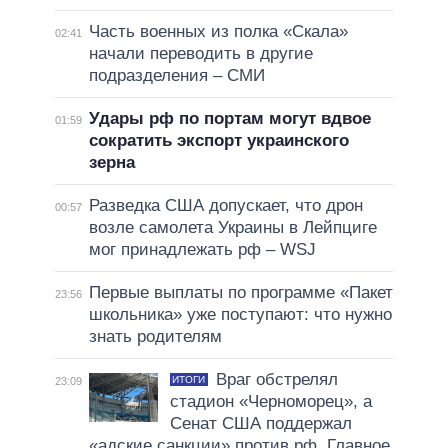
Часть военных из полка «Скала»
02:41
начали переводить в другие
подразделения – СМИ
Удары рф по портам могут вдвое
01:59
сократить экспорт украинского
зерна
Разведка США допускает, что дрон
00:57
возле самолета Украины в Лейпциге
мог принадлежать рф – WSJ
Первые выплаты по программе «Пакет
23:56
школьника» уже поступают: что нужно
знать родителям
Враг обстрелял
ИТОГИ
23:09
стадион «Черноморец», а
Сенат США поддержал
«адские санкции» против рф. Главное