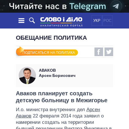
УКР
РОС
НОВОСТИ
ОБЕЩАНИЕ ПОЛИТИКА
ОБЕЩАНИЯ
ЛЕНТА
ПОЛИТИКА
ПОДПИСАТЬСЯ НА ПОЛИТИКА
СОБЫТИЯ
ЭКОНОМИКА
ПОЛИТИКИ
СТАТЬИ
ОБЩЕСТВО
АВАКОВ
ИНФОГРАФИКА
МНЕНИЯ
МИР
ВСЕ ПОЛИТИКИ
Арсен Борисович
ОБЗОРЫ
ПРЕЗИДЕНТ И ОФИС
ВИДЕО
ДАЙДЖЕСТЫ
ВЕРХОВНАЯ РАДА
Аваков планирует создать
ПОДДЕРЖАТЬ
детскую больницу в Межигорье
КАБИНЕТ МИНИСТРОВ
ГЛАВЫ ОБЛАДМИНИСТРАЦИЙ
И.о. министра внутренних дел
Арсен
СРАВНЕНИЕ ПОЛИТИКОВ
Аваков
22 февраля 2014 года заявил о
МЭРЫ
намерении создать на территории
ВСЕ ПЕРСОНЫ
бывшей резиденции Виктора Януковича в