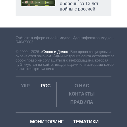
обороны за 13 лет
войны с россией
рф
Субъект в сфере онлайн-медиа. Идентификатор медиа –
R40-05063
© 2009—2026
«Слово и Дело»
.
Все права защищены и
охраняются законом. Администрация сайта оставляет за
собой право не соглашаться с информацией, которая
публикуется на сайте, владельцами или авторами которой
являются третьи лица.
УКР
РОС
О НАС
КОНТАКТЫ
ПРАВИЛА
МОНИТОРИНГ
ТЕМАТИКИ