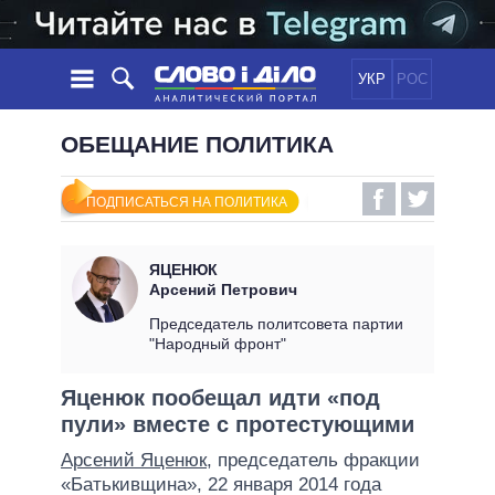
УКР
РОС
НОВОСТИ
ОБЕЩАНИЕ ПОЛИТИКА
ОБЕЩАНИЯ
ЛЕНТА
ПОЛИТИКА
ПОДПИСАТЬСЯ НА ПОЛИТИКА
СОБЫТИЯ
ЭКОНОМИКА
ПОЛИТИКИ
СТАТЬИ
ОБЩЕСТВО
ЯЦЕНЮК
ИНФОГРАФИКА
МНЕНИЯ
МИР
ВСЕ ПОЛИТИКИ
Арсений Петрович
ОБЗОРЫ
ПРЕЗИДЕНТ И ОФИС
Председатель политсовета партии
ВИДЕО
"Народный фронт"
ДАЙДЖЕСТЫ
ВЕРХОВНАЯ РАДА
ПОДДЕРЖАТЬ
КАБИНЕТ МИНИСТРОВ
Яценюк пообещал идти «под
ГЛАВЫ ОБЛАДМИНИСТРАЦИЙ
пули» вместе с протестующими
СРАВНЕНИЕ ПОЛИТИКОВ
МЭРЫ
Арсений Яценюк
, председатель фракции
ВСЕ ПЕРСОНЫ
«Батькивщина», 22 января 2014 года