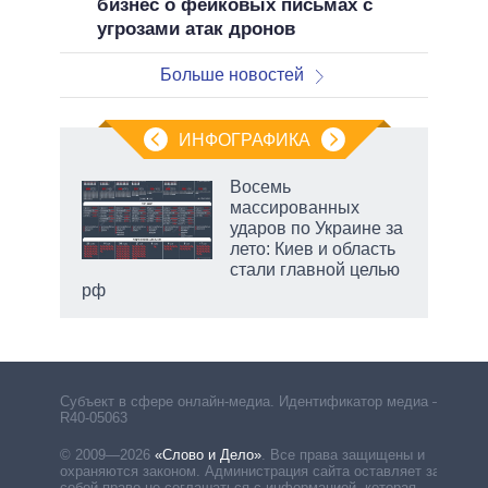
бизнес о фейковых письмах с
угрозами атак дронов
Больше новостей
ИНФОГРАФИКА
рифы
Восемь
у в
массированных
 на
ударов по Украине за
лето: Киев и область
стали главной целью
рф
Субъект в сфере онлайн-медиа. Идентификатор медиа –
R40-05063
© 2009—2026
«Слово и Дело»
.
Все права защищены и
охраняются законом. Администрация сайта оставляет за
собой право не соглашаться с информацией, которая