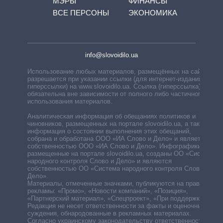
МЭРЫ
ФИНАНСЫ
ВСЕ ПЕРСОНЫ
ЭКОНОМИКА
info@slovoidilo.ua
Использование любых материалов, размещённых на сайте,
разрешается при указании ссылки (для интернет-изданий —
гиперссылки) на www.slovoidilo.ua. Ссылка (гиперссылка)
обязательна вне зависимости от полного либо частичного
использования материалов.
Аналитическая информация об обещаниях политиков и
чиновников, размещенных на портале slovoidilo.ua, а также
информация о состоянии выполнения этих обещаний,
собрана и обработана ООО «ИА Слово и Дело» и является
собственностью ООО «ИА Слово и Дело». Инфографики,
размещенные на портале slovoidilo.ua, созданы ОО «Система
народного контроля Слово и Дело» и являются
собственностью ОО «Система народного контроля Слово и
Дело».
Материалы, отмеченные значками, публикуются на правах
рекламы: «Промо», «Новости компаний», «Позиция»,
«Партнерский материал», «Спецпроект», «При поддержке».
Редакция не несет ответственности за факты и оценочные
суждения, обнародованные в рекламных материалах.
Согласно украинскому законодательству ответственность за