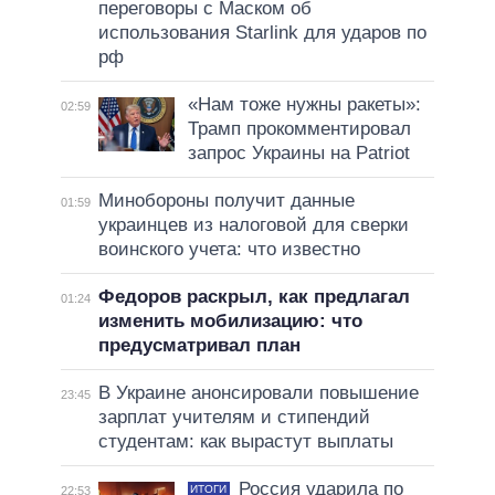
переговоры с Маском об
использования Starlink для ударов по
рф
«Нам тоже нужны ракеты»:
02:59
Трамп прокомментировал
запрос Украины на Patriot
Минобороны получит данные
01:59
украинцев из налоговой для сверки
воинского учета: что известно
Федоров раскрыл, как предлагал
01:24
изменить мобилизацию: что
предусматривал план
В Украине анонсировали повышение
23:45
зарплат учителям и стипендий
студентам: как вырастут выплаты
Россия ударила по
ИТОГИ
22:53