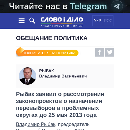
УКР
РОС
НОВОСТИ
ОБЕЩАНИЕ ПОЛИТИКА
ОБЕЩАНИЯ
ЛЕНТА
ПОЛИТИКА
ПОДПИСАТЬСЯ НА ПОЛИТИКА
СОБЫТИЯ
ЭКОНОМИКА
ПОЛИТИКИ
СТАТЬИ
ОБЩЕСТВО
РЫБАК
ИНФОГРАФИКА
МНЕНИЯ
МИР
ВСЕ ПОЛИТИКИ
Владимир Васильевич
ОБЗОРЫ
ПРЕЗИДЕНТ И ОФИС
ВИДЕО
ДАЙДЖЕСТЫ
ВЕРХОВНАЯ РАДА
Рыбак заявил о рассмотрении
ПОДДЕРЖАТЬ
законопроектов о назначении
КАБИНЕТ МИНИСТРОВ
перевыборов в проблемных
ГЛАВЫ ОБЛАДМИНИСТРАЦИЙ
СРАВНЕНИЕ ПОЛИТИКОВ
округах до 25 мая 2013 года
МЭРЫ
Владимир Рыбак
, председатель
ВСЕ ПЕРСОНЫ