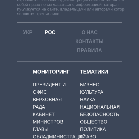
собой право не соглашаться с информацией, которая
публикуется на сайте, владельцами или авторами которой
являются третьи лица.
УКР
РОС
О НАС
КОНТАКТЫ
ПРАВИЛА
МОНИТОРИНГ
ТЕМАТИКИ
ПРЕЗИДЕНТ И
БИЗНЕС
ОФИС
КУЛЬТУРА
ВЕРХОВНАЯ
НАУКА
РАДА
НАЦИОНАЛЬНАЯ
КАБИНЕТ
БЕЗОПАСНОСТЬ
МИНИСТРОВ
ОБЩЕСТВО
ГЛАВЫ
ПОЛИТИКА
ОБЛАДМИНИСТРАЦИЙ
ПРАВО