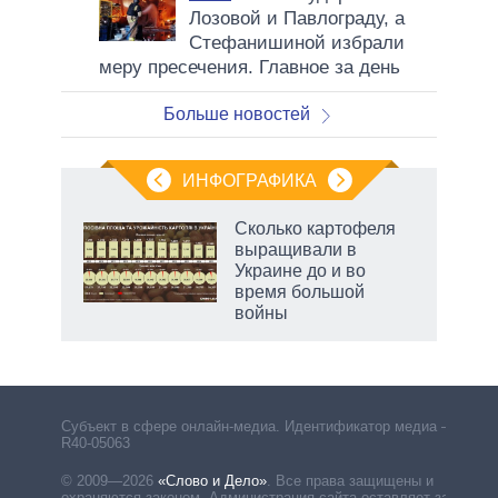
Лозовой и Павлограду, а
Стефанишиной избрали
меру пресечения. Главное за день
Больше новостей
ИНФОГРАФИКА
Сколько картофеля
выращивали в
Украине до и во
ет
время большой
войны
маги
Субъект в сфере онлайн-медиа. Идентификатор медиа –
R40-05063
© 2009—2026
«Слово и Дело»
.
Все права защищены и
охраняются законом. Администрация сайта оставляет за