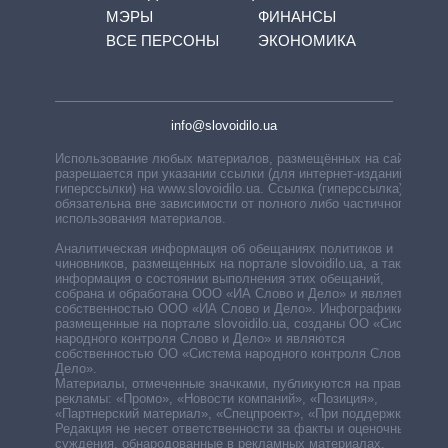
МЭРЫ
ФИНАНСЫ
ВСЕ ПЕРСОНЫ
ЭКОНОМИКА
info@slovoidilo.ua
Использование любых материалов, размещённых на сайте,
разрешается при указании ссылки (для интернет-изданий —
гиперссылки) на www.slovoidilo.ua. Ссылка (гиперссылка)
обязательна вне зависимости от полного либо частичного
использования материалов.
Аналитическая информация об обещаниях политиков и
чиновников, размещенных на портале slovoidilo.ua, а также
информация о состоянии выполнения этих обещаний,
собрана и обработана ООО «ИА Слово и Дело» и является
собственностью ООО «ИА Слово и Дело». Инфографики,
размещенные на портале slovoidilo.ua, созданы ОО «Система
народного контроля Слово и Дело» и являются
собственностью ОО «Система народного контроля Слово и
Дело».
Материалы, отмеченные значками, публикуются на правах
рекламы: «Промо», «Новости компаний», «Позиция»,
«Партнерский материал», «Спецпроект», «При поддержке».
Редакция не несет ответственности за факты и оценочные
суждения, обнародованные в рекламных материалах.