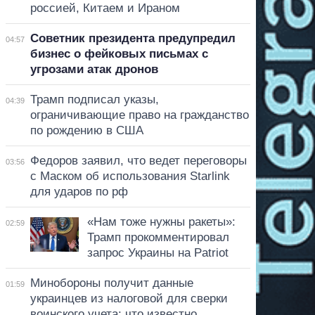
россией, Китаем и Ираном
Советник президента предупредил
04:57
бизнес о фейковых письмах с
угрозами атак дронов
Трамп подписал указы,
04:39
ограничивающие право на гражданство
по рождению в США
Федоров заявил, что ведет переговоры
03:56
с Маском об использования Starlink
для ударов по рф
«Нам тоже нужны ракеты»:
02:59
Трамп прокомментировал
запрос Украины на Patriot
Минобороны получит данные
01:59
украинцев из налоговой для сверки
воинского учета: что известно