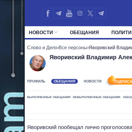
НОВОСТИ
ОБЕЩАНИЯ
ПОЛИТИ
ВСЕ ПОЛИТИКИ
ПРЕЗИДЕНТ И ОФ
Слово и Дело
›
Все персоны
›
Яворивский Влади
Яворивский Владимир Але
ПРОФИЛЬ
ОБЕЩАНИЯ
НОВОСТИ
ПОДПИСА
ВЫПОЛНЕННЫЕ ОБЕЩАНИЯ
НЕВЫПОЛНЕННЫЕ ОБЕЩАНИЯ
ОБЕЩ
Яворивский пообещал лично проголосоват