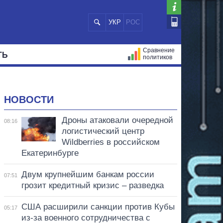
УКР
РОС
Сравнение
ТЬ
политиков
СТРАЦИЙ
МЭРЫ
ВСЕ ПЕРСОНЫ
НОВОСТИ
Дроны атаковали очередной
08:16
логистический центр
Wildberries в российском
Екатеринбурге
Двум крупнейшим банкам россии
07:51
грозит кредитный кризис – разведка
США расширили санкции против Кубы
05:17
из-за военного сотрудничества с