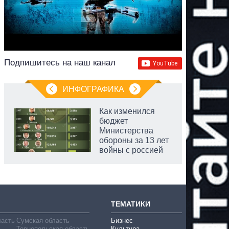
Подпишитесь на наш канал
ИНФОГРАФИКА
Как изменился
бюджет
Министерства
обороны за 13 лет
войны с россией
аспирант
ТЕМАТИКИ
ласть
Сумская область
Бизнес
Тернопольская область
Культура