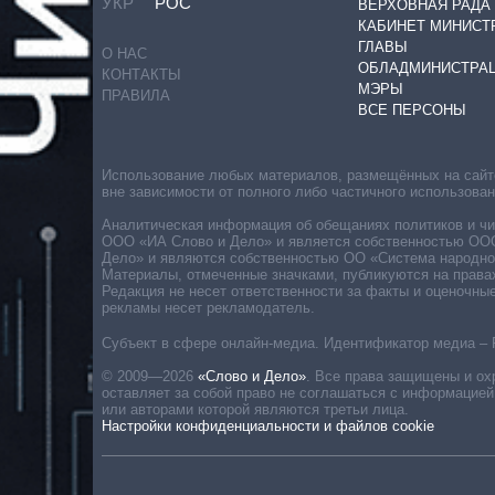
УКР
РОС
ВЕРХОВНАЯ РАДА
КАБИНЕТ МИНИСТ
ГЛАВЫ
О НАС
ОБЛАДМИНИСТРА
КОНТАКТЫ
МЭРЫ
ПРАВИЛА
ВСЕ ПЕРСОНЫ
Использование любых материалов, размещённых на сайте,
вне зависимости от полного либо частичного использова
Аналитическая информация об обещаниях политиков и чин
ООО «ИА Слово и Дело» и является собственностью ООО 
Дело» и являются собственностью ОО «Система народног
Материалы, отмеченные значками, публикуются на права
Редакция не несет ответственности за факты и оценочны
рекламы несет рекламодатель.
Субъект в сфере онлайн-медиа. Идентификатор медиа – 
© 2009—2026
«Слово и Дело»
.
Все права защищены и ох
оставляет за собой право не соглашаться с информацией
или авторами которой являются третьи лица.
Настройки конфиденциальности и файлов cookie