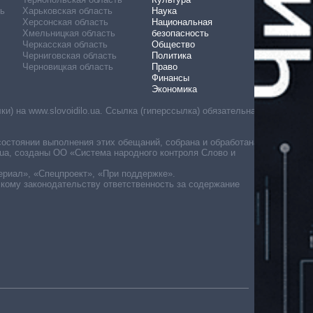
ь
Харьковская область
Наука
Херсонская область
Национальная
Хмельницкая область
безопасность
Черкасская область
Общество
Черниговская область
Политика
Черновицкая область
Право
Финансы
Экономика
) на www.slovoidilo.ua. Ссылка (гиперссылка) обязательна
состоянии выполнения этих обещаний, собрана и обработана
ua, созданы ОО «Система народного контроля Слово и
ериал», «Спецпроект», «При поддержке».
скому законодательству ответственность за содержание