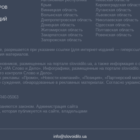
Крым
Кировоградская област
РОВ
Винницкая область
Луганская область
Волынская область
Львовская область
ЦИЙ
Днепропетровская область
Николаевская область
Донецкая область
Одесская область
Житомирская область
Полтавская область
Закарпатская область
Ровенская область
Запорожская область
 разрешается при указании ссылки (для интернет-изданий — гиперссылки
ния материалов.
овников, размещенных на портале slovoidilo.ua, а также информация о 
«ИА Слово и Дело». Инфографики, размещенные на портале slovoidilo.
о контроля Слово и Дело».
х рекламы: «Промо», «Новости компаний», «Позиция», «Партнерский мат
е суждения, обнародованные в рекламных материалах. Согласно украин
R40-05063
раняются законом. Администрация сайта
, которая публикуется на сайте, владельцами
info@slovoidilo.ua