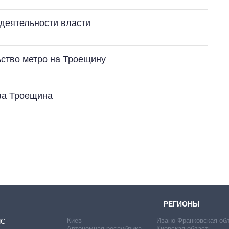
деятельности власти
ьство метро на Троещину
ва Троещина
Восемь
массированных
ударов по Украине
за лето: Киев и
область стали
главной целью рф
РЕГИОНЫ
Киев
Ивано-Франковская об
ИС
Автономная республика
Киевская область