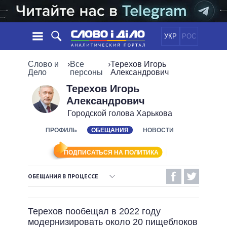
УКР
РОС
НОВОСТИ
Слово и
›
Все
›
Терехов Игорь
Дело
персоны
Александрович
ОБЕЩАНИЯ
ЛЕНТА
ПОЛИТИКА
Терехов Игорь
Александрович
СОБЫТИЯ
ЭКОНОМИКА
ПОЛИТИКИ
Городской голова Харькова
СТАТЬИ
ОБЩЕСТВО
ИНФОГРАФИКА
ПРОФИЛЬ
ОБЕЩАНИЯ
НОВОСТИ
МНЕНИЯ
МИР
ВСЕ ПОЛИТИКИ
ОБЗОРЫ
ПРЕЗИДЕНТ И ОФИС
ВИДЕО
ПОДПИСАТЬСЯ НА ПОЛИТИКА
ДАЙДЖЕСТЫ
ВЕРХОВНАЯ РАДА
ПОДДЕРЖАТЬ
КАБИНЕТ МИНИСТРОВ
ОБЕЩАНИЯ В ПРОЦЕССЕ
ГЛАВЫ ОБЛАДМИНИСТРАЦИЙ
ВЫПОЛНЕННЫЕ ОБЕЩАНИЯ
СРАВНЕНИЕ ПОЛИТИКОВ
МЭРЫ
Терехов пообещал в 2022 году
НЕВЫПОЛНЕННЫЕ ОБЕЩАНИЯ
ВСЕ ПЕРСОНЫ
модернизировать около 20 пищеблоков