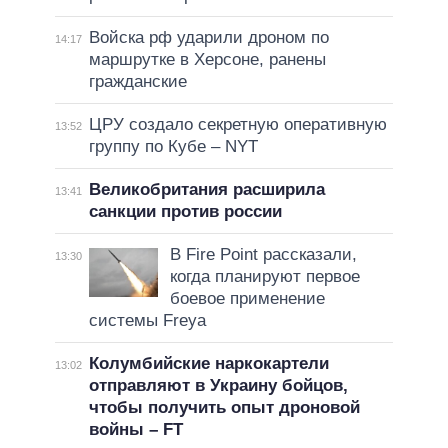
Войска рф ударили дроном по
14:17
маршрутке в Херсоне, ранены
гражданские
ЦРУ создало секретную оперативную
13:52
группу по Кубе – NYT
Великобритания расширила
13:41
санкции против россии
В Fire Point рассказали,
13:30
когда планируют первое
боевое применение
системы Freya
Колумбийские наркокартели
13:02
отправляют в Украину бойцов,
чтобы получить опыт дроновой
войны – FT