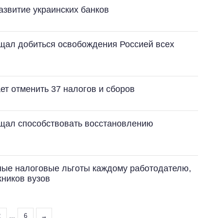
азвитие украинских банков
щал добиться освобождения Россией всех
т отменить 37 налогов и сборов
щал способствовать восстановлению
ные налоговые льготы каждому работодателю,
кников вузов
2
...
6
→