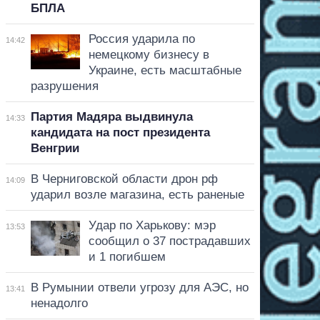
БПЛА
Россия ударила по
14:42
немецкому бизнесу в
Украине, есть масштабные
разрушения
Партия Мадяра выдвинула
14:33
кандидата на пост президента
Венгрии
В Черниговской области дрон рф
14:09
ударил возле магазина, есть раненые
Удар по Харькову: мэр
13:53
сообщил о 37 пострадавших
и 1 погибшем
В Румынии отвели угрозу для АЭС, но
13:41
ненадолго