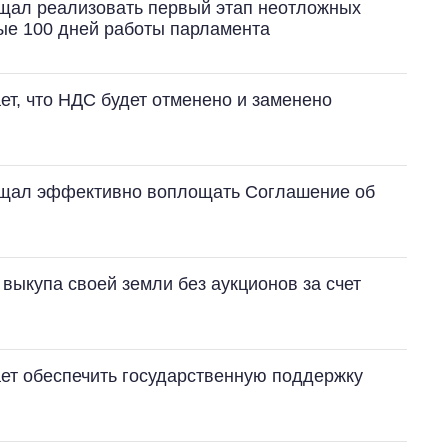
щал реализовать первый этап неотложных
ые 100 дней работы парламента
т, что НДС будет отменено и заменено
От 1 месяца – до 5
лет: кто и как долго
занимал
ещал эффективно воплощать Соглашение об
должность
руководителя СВР
выкупа своей земли без аукционов за счет
ет обеспечить государственную поддержку