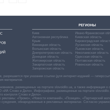
РЕГИОНЫ
Киев
Ивано-Франковская об
ИС
Автономная республика
Киевская область
Крым
Кировоградская област
РОВ
Винницкая область
Луганская область
Волынская область
Львовская область
ЦИЙ
Днепропетровская область
Николаевская область
Донецкая область
Одесская область
Житомирская область
Полтавская область
Закарпатская область
Ровенская область
Запорожская область
 разрешается при указании ссылки (для интернет-изданий — гиперссылки
ния материалов.
овников, размещенных на портале slovoidilo.ua, а также информация о 
«ИА Слово и Дело». Инфографики, размещенные на портале slovoidilo.
о контроля Слово и Дело».
х рекламы: «Промо», «Новости компаний», «Позиция», «Партнерский мат
е суждения, обнародованные в рекламных материалах. Согласно украин