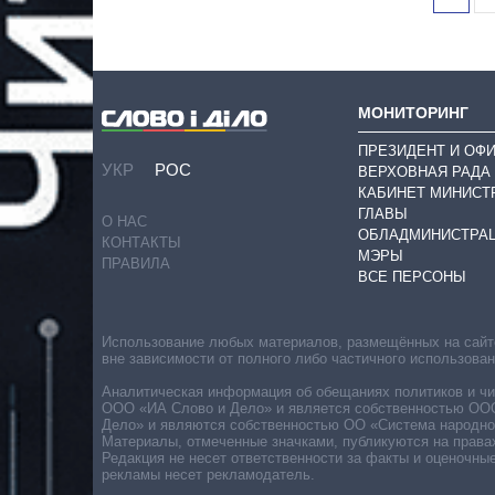
МОНИТОРИНГ
ПРЕЗИДЕНТ И ОФ
УКР
РОС
ВЕРХОВНАЯ РАДА
КАБИНЕТ МИНИСТ
ГЛАВЫ
О НАС
ОБЛАДМИНИСТРА
КОНТАКТЫ
МЭРЫ
ПРАВИЛА
ВСЕ ПЕРСОНЫ
Использование любых материалов, размещённых на сайте,
вне зависимости от полного либо частичного использова
Аналитическая информация об обещаниях политиков и чин
ООО «ИА Слово и Дело» и является собственностью ООО 
Дело» и являются собственностью ОО «Система народног
Материалы, отмеченные значками, публикуются на права
Редакция не несет ответственности за факты и оценочны
рекламы несет рекламодатель.