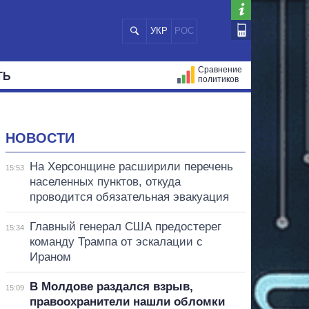
УКР
РОС
Сравнение
ТЬ
политиков
СТРАЦИЙ
МЭРЫ
ВСЕ ПЕРСОНЫ
НОВОСТИ
На Херсонщине расширили перечень
15:53
населенных пунктов, откуда
проводится обязательная эвакуация
Главный генерал США предостерег
15:34
команду Трампа от эскалации с
Ираном
В Молдове раздался взрыв,
15:09
правоохранители нашли обломки