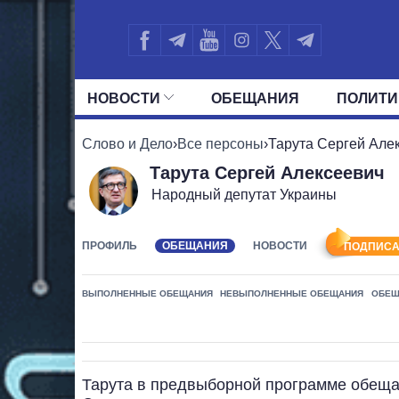
НОВОСТИ
ОБЕЩАНИЯ
ПОЛИТИ
ВСЕ ПОЛИТИКИ
ПРЕЗИДЕНТ И ОФ
Слово и Дело
›
Все персоны
›
Тарута Сергей Але
Тарута Сергей Алексеевич
Народный депутат Украины
ПРОФИЛЬ
ОБЕЩАНИЯ
НОВОСТИ
ПОДПИСА
ВЫПОЛНЕННЫЕ ОБЕЩАНИЯ
НЕВЫПОЛНЕННЫЕ ОБЕЩАНИЯ
ОБЕЩ
Тарута в предвыборной программе обещ