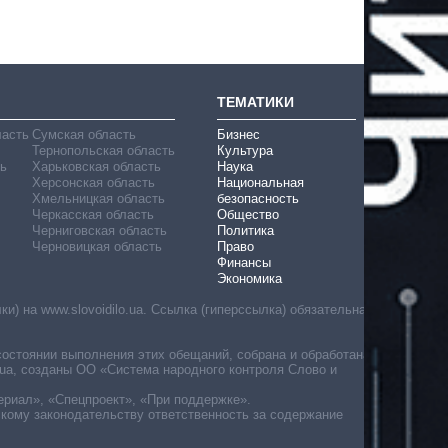
ТЕМАТИКИ
ласть
Сумская область
Бизнес
Тернопольская область
Культура
ь
Харьковская область
Наука
Херсонская область
Национальная
Хмельницкая область
безопасность
Черкасская область
Общество
Черниговская область
Политика
Черновицкая область
Право
Финансы
Экономика
) на www.slovoidilo.ua. Ссылка (гиперссылка) обязательна
состоянии выполнения этих обещаний, собрана и обработана
ua, созданы ОО «Система народного контроля Слово и
ериал», «Спецпроект», «При поддержке».
скому законодательству ответственность за содержание