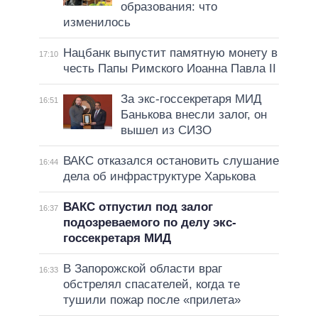
образования: что
изменилось
Нацбанк выпустит памятную монету в
17:10
честь Папы Римского Иоанна Павла II
За экс-госсекретаря МИД
16:51
Банькова внесли залог, он
вышел из СИЗО
ВАКС отказался остановить слушание
16:44
дела об инфраструктуре Харькова
ВАКС отпустил под залог
16:37
подозреваемого по делу экс-
госсекретаря МИД
В Запорожской области враг
16:33
обстрелял спасателей, когда те
тушили пожар после «прилета»