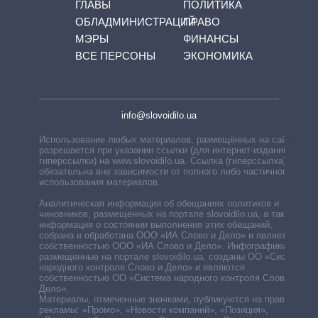
ГЛАВЫ
ПОЛИТИКА
ОБЛАДМИНИСТРАЦИЙ
ПРАВО
МЭРЫ
ФИНАНСЫ
ВСЕ ПЕРСОНЫ
ЭКОНОМИКА
info@slovoidilo.ua
Использование любых материалов, размещённых на сайте,
разрешается при указании ссылки (для интернет-изданий —
гиперссылки) на www.slovoidilo.ua. Ссылка (гиперссылка)
обязательна вне зависимости от полного либо частичного
использования материалов.
Аналитическая информация об обещаниях политиков и
чиновников, размещенных на портале slovoidilo.ua, а также
информация о состоянии выполнения этих обещаний,
собрана и обработана ООО «ИА Слово и Дело» и является
собственностью ООО «ИА Слово и Дело». Инфографики,
размещенные на портале slovoidilo.ua, созданы ОО «Система
народного контроля Слово и Дело» и являются
собственностью ОО «Система народного контроля Слово и
Дело».
Материалы, отмеченные значками, публикуются на правах
рекламы: «Промо», «Новости компаний», «Позиция»,