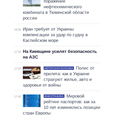
поражение
нефтехимического
комбината в Тюменской области
россии
Иран требует от Украины
18:06
компенсации за удар по судну в
Каспийском море
На Киевщине усилят безопасность
17:50
на АЗС
Полис от
АВТОРСКАЯ КОЛОНКА
17:50
прилета: как в Украине
страхуют жилье, авто и
здоровье от войны
Мировой
ИНФОГРАФИКА
17:45
рейтинг паспортов: как за
10 лет изменились позиции
стран Европы