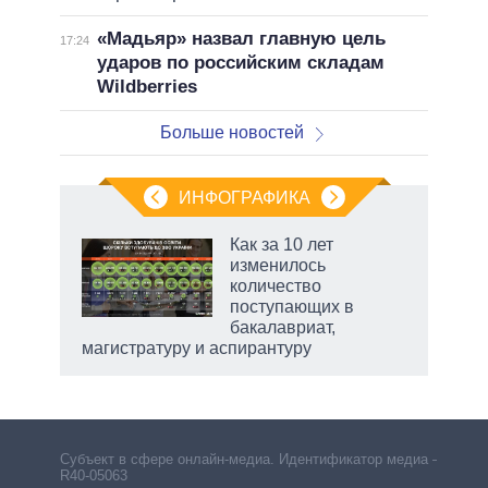
«Мадьяр» назвал главную цель
17:24
ударов по российским складам
Wildberries
Больше новостей
ИНФОГРАФИКА
Как за 10 лет
изменилось
количество
ет
поступающих в
бакалавриат,
магистратуру и аспирантуру
чино
Субъект в сфере онлайн-медиа. Идентификатор медиа –
R40-05063