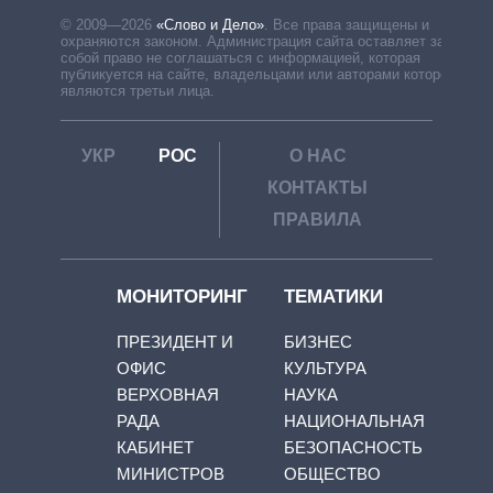
© 2009—2026
«Слово и Дело»
.
Все права защищены и
охраняются законом. Администрация сайта оставляет за
собой право не соглашаться с информацией, которая
публикуется на сайте, владельцами или авторами которой
являются третьи лица.
УКР
РОС
О НАС
КОНТАКТЫ
ПРАВИЛА
МОНИТОРИНГ
ТЕМАТИКИ
ПРЕЗИДЕНТ И
БИЗНЕС
ОФИС
КУЛЬТУРА
ВЕРХОВНАЯ
НАУКА
РАДА
НАЦИОНАЛЬНАЯ
КАБИНЕТ
БЕЗОПАСНОСТЬ
МИНИСТРОВ
ОБЩЕСТВО