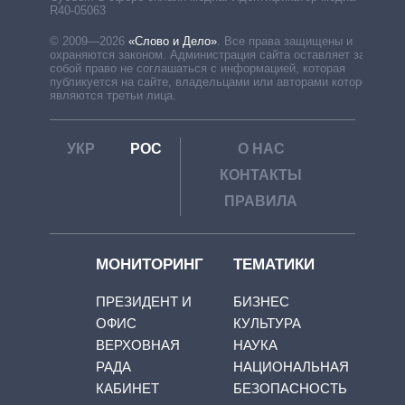
R40-05063
© 2009—2026
«Слово и Дело»
.
Все права защищены и
охраняются законом. Администрация сайта оставляет за
собой право не соглашаться с информацией, которая
публикуется на сайте, владельцами или авторами которой
являются третьи лица.
УКР
РОС
О НАС
КОНТАКТЫ
ПРАВИЛА
МОНИТОРИНГ
ТЕМАТИКИ
ПРЕЗИДЕНТ И
БИЗНЕС
ОФИС
КУЛЬТУРА
ВЕРХОВНАЯ
НАУКА
РАДА
НАЦИОНАЛЬНАЯ
КАБИНЕТ
БЕЗОПАСНОСТЬ