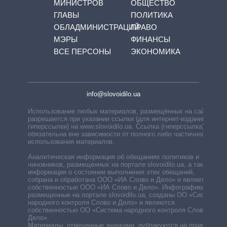
МИНИСТРОВ
ОБЩЕСТВО
ГЛАВЫ
ПОЛИТИКА
ОБЛАДМИНИСТРАЦИЙ
ПРАВО
МЭРЫ
ФИНАНСЫ
ВСЕ ПЕРСОНЫ
ЭКОНОМИКА
info@slovoidilo.ua
Использование любых материалов, размещённых на сайте,
разрешается при указании ссылки (для интернет-изданий —
гиперссылки) на www.slovoidilo.ua. Ссылка (гиперссылка)
обязательна вне зависимости от полного либо частичного
использования материалов.
Аналитическая информация об обещаниях политиков и
чиновников, размещенных на портале slovoidilo.ua, а также
информация о состоянии выполнения этих обещаний,
собрана и обработана ООО «ИА Слово и Дело» и является
собственностью ООО «ИА Слово и Дело». Инфографики,
размещенные на портале slovoidilo.ua, созданы ОО «Система
народного контроля Слово и Дело» и являются
собственностью ОО «Система народного контроля Слово и
Дело».
Материалы, отмеченные значками, публикуются на правах