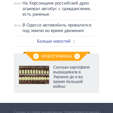
На Херсонщине российский дрон
09:49
атаковал автобус с гражданскими,
есть раненые
В Одессе автомобиль провалился
09:44
под землю во время движения
Больше новостей
ИНФОГРАФИКА
Сколько картофеля
о
выращивали в
Украине до и во
время большой
ic
войны
рф
Субъект в сфере онлайн-медиа. Идентификатор медиа –