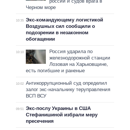
россии и судов врага в
Черном море
Экс-командующему логистикой
10:35
Воздушных сил сообщили о
подозрении в незаконном
обогащении
Россия ударила по
10:10
железнодорожной станции
Лозовая на Харьковщине,
есть погибшие и раненые
Антикоррупционный суд определил
10:02
залог экс-начальнику теруправления
ВСП ВСУ
Экс-послу Украины в США
09:51
Стефанишиной избрали меру
пресечения