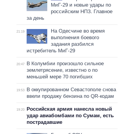
МиГ-29 и новые удары по
российским НПЗ. Главное
за день
На Одесчине во время
21:19
выполнения боевого
задания разбился
истребитель МиГ-29
В Колумбии произошло сильное
20:47
землетрясение, известно о по
меньшей мере 70 погибших
В оккупированном Севастополе снова
19:53
ввели продажу бензина по QR-кодам
Российская армия нанесла новый
19:20
удар авиабомбами по Сумам, есть
пострадавшие