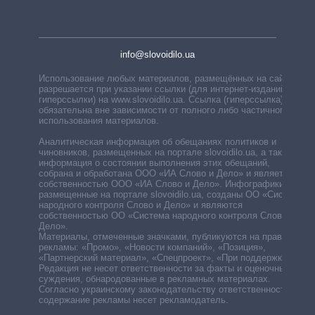
info@slovoidilo.ua
Использование любых материалов, размещённых на сайте,
разрешается при указании ссылки (для интернет-изданий —
гиперссылки) на www.slovoidilo.ua. Ссылка (гиперссылка)
обязательна вне зависимости от полного либо частичного
использования материалов.
Аналитическая информация об обещаниях политиков и
чиновников, размещенных на портале slovoidilo.ua, а также
информация о состоянии выполнения этих обещаний,
собрана и обработана ООО «ИА Слово и Дело» и является
собственностью ООО «ИА Слово и Дело». Инфографики,
размещенные на портале slovoidilo.ua, созданы ОО «Система
народного контроля Слово и Дело» и являются
собственностью ОО «Система народного контроля Слово и
Дело».
Материалы, отмеченные значками, публикуются на правах
рекламы: «Промо», «Новости компаний», «Позиция»,
«Партнерский материал», «Спецпроект», «При поддержке».
Редакция не несет ответственности за факты и оценочные
суждения, обнародованные в рекламных материалах.
Согласно украинскому законодательству ответственность за
содержание рекламы несет рекламодатель.