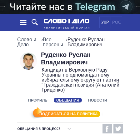
УКР
РОС
НОВОСТИ
Слово и
›
Все
›
Руденко Руслан
Дело
персоны
Владимирович
ОБЕЩАНИЯ
ЛЕНТА
ПОЛИТИКА
Руденко Руслан
Владимирович
СОБЫТИЯ
ЭКОНОМИКА
ПОЛИТИКИ
Кандидат в Верховную Раду
СТАТЬИ
ОБЩЕСТВО
Украины по одномандатному
избирательному округу от партии
ИНФОГРАФИКА
МНЕНИЯ
МИР
ВСЕ ПОЛИТИКИ
"Гражданская позиция (Анатолий
Гриценко)"
ОБЗОРЫ
ПРЕЗИДЕНТ И ОФИС
ВИДЕО
ДАЙДЖЕСТЫ
ВЕРХОВНАЯ РАДА
ПРОФИЛЬ
ОБЕЩАНИЯ
НОВОСТИ
ПОДДЕРЖАТЬ
КАБИНЕТ МИНИСТРОВ
ПОДПИСАТЬСЯ НА ПОЛИТИКА
ГЛАВЫ ОБЛАДМИНИСТРАЦИЙ
СРАВНЕНИЕ ПОЛИТИКОВ
МЭРЫ
ОБЕЩАНИЯ В ПРОЦЕССЕ
ВСЕ ПЕРСОНЫ