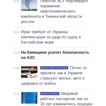
Генштаб ВСУ подтвердил
18:39
поражение
нефтехимического
комбината в Тюменской области
россии
Иран требует от Украины
18:06
компенсации за удар по судну в
Каспийском море
На Киевщине усилят безопасность
17:50
на АЗС
Полис от
АВТОРСКАЯ КОЛОНКА
17:50
прилета: как в Украине
страхуют жилье, авто и
здоровье от войны
Мировой
ИНФОГРАФИКА
17:45
рейтинг паспортов: как за
10 лет изменились позиции