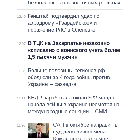
безопасностью в восточных регионах
Генштаб подтвердил удар по
12:49
аэродрому «Гвардейское» и
поражение РЛС в Оленевке
В ТЦК на Закарпатье незаконно
12:07
«списали» с воинского учета более
1,5 тысячи мужчин
Больше половины регионов рф
11:58
обеднели за 4 года войны против
Украины – разведка
КНДР заработала около $22 млрд с
11:41
начала войны в Украине несмотря на
международные санкции – СМИ
САП в октябре направит в
11:20
суд дело бизнесмена
Комарницкого о земле