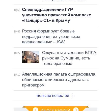
Спецподразделение ГУР
10:58
уничтожило вражеский комплекс
«Панцирь-С1» в Крыму
Россия формирует боевые
10:45
подразделения из украинских
военнопленных – ISW
Оккупанты атаковали БПЛА
10:27
рынок на Сумщине, есть
тяжелораненые
Апелляционная палата оштрафовала
10:10
обвиняемого киевского адвоката с
приговором
Больше новостей
ИНФОГРАФИКА