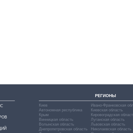
От 1 месяца – до 5
лет: кто и как долго
занимал
должность
руководителя СВР
РЕГИОНЫ
Киев
Ивано-Франковская об
ИС
Автономная республика
Киевская область
Крым
Кировоградская област
РОВ
Винницкая область
Луганская область
Волынская область
Львовская область
ЦИЙ
Днепропетровская область
Николаевская область