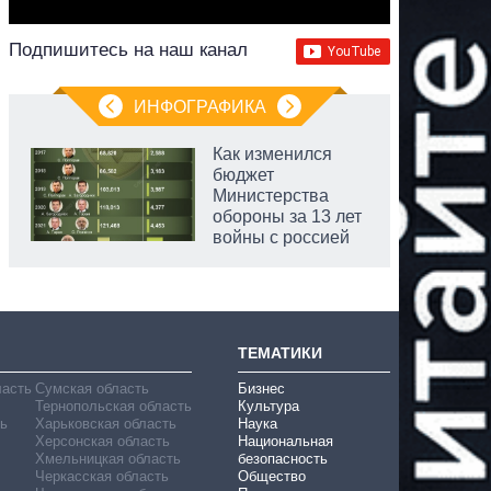
Подпишитесь на наш канал
ИНФОГРАФИКА
Как изменился
бюджет
Министерства
обороны за 13 лет
войны с россией
аспирант
ТЕМАТИКИ
ласть
Сумская область
Бизнес
Тернопольская область
Культура
ь
Харьковская область
Наука
Херсонская область
Национальная
Хмельницкая область
безопасность
Черкасская область
Общество