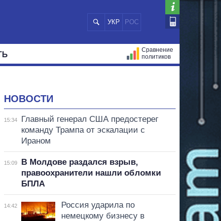
УКР
РОС
Сравнение
ТЬ
политиков
СТРАЦИЙ
МЭРЫ
ВСЕ ПЕРСОНЫ
НОВОСТИ
Главный генерал США предостерег
15:34
команду Трампа от эскалации с
Ираном
В Молдове раздался взрыв,
15:09
правоохранители нашли обломки
БПЛА
Россия ударила по
14:42
немецкому бизнесу в