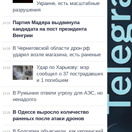
Украине, есть масштабные
разрушения
Партия Мадяра выдвинула
14:33
кандидата на пост президента
Венгрии
В Черниговской области дрон рф
14:09
ударил возле магазина, есть раненые
Удар по Харькову: мэр
13:53
сообщил о 37 пострадавших
и 1 погибшем
В Румынии отвели угрозу для АЭС, но
13:41
ненадолго
В Одессе выросло количество
13:28
раненых после атаки дронов
В Болгарии объяснили, как украинский
13:03