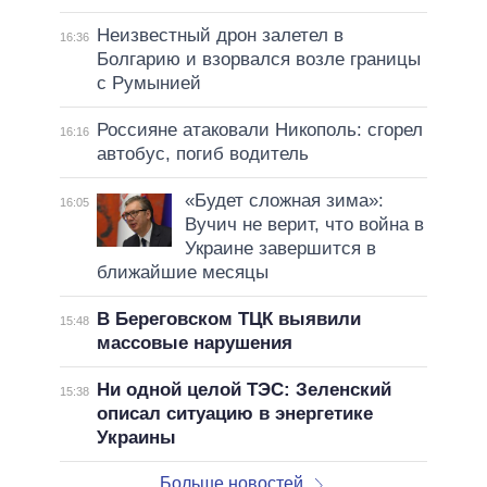
Неизвестный дрон залетел в
16:36
Болгарию и взорвался возле границы
с Румынией
Россияне атаковали Никополь: сгорел
16:16
автобус, погиб водитель
«Будет сложная зима»:
16:05
Вучич не верит, что война в
Украине завершится в
ближайшие месяцы
В Береговском ТЦК выявили
15:48
массовые нарушения
Ни одной целой ТЭС: Зеленский
15:38
описал ситуацию в энергетике
Украины
Больше новостей