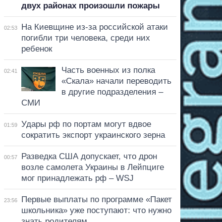
двух районах произошли пожары
На Киевщине из-за российской атаки
02:53
погибли три человека, среди них
ребенок
Часть военных из полка
02:41
«Скала» начали переводить
в другие подразделения –
СМИ
Удары рф по портам могут вдвое
01:59
сократить экспорт украинского зерна
Разведка США допускает, что дрон
00:57
возле самолета Украины в Лейпциге
мог принадлежать рф – WSJ
Первые выплаты по программе «Пакет
23:56
школьника» уже поступают: что нужно
знать родителям