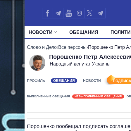
НОВОСТИ
ОБЕЩАНИЯ
ПОЛИТИ
ВСЕ ПОЛИТИКИ
ПРЕЗИДЕНТ И ОФ
Слово и Дело
›
Все персоны
›
Порошенко Петр А
Порошенко Петр Алексееви
Народный депутат Украины
ПРОФИЛЬ
ОБЕЩАНИЯ
НОВОСТИ
ПОДПИСА
ВЫПОЛНЕННЫЕ ОБЕЩАНИЯ
НЕВЫПОЛНЕННЫЕ ОБЕЩАНИЯ
ОБ
Порошенко пообещал подписать соглашен