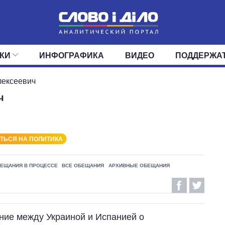
КИ
ИНФОГРАФИКА
ВИДЕО
ПОДДЕРЖА
ИС
ЛЕНТА
ВЕРХОВНАЯ РАДА
СОБЫТИЯ
СТАТЬИ
КАБИНЕТ МИНИСТРОВ
МНЕНИЯ
ОБЗОРЫ
ГЛАВЫ ОБЛАДМИНИ
ДАЙДЖЕСТЫ
лексеевич
ч
ПОЛИТИКА
ДЕПУТАТЫ
ЭКОНОМИКА
КОМИТЕТЫ
ФРАКЦИИ
ОБЩЕСТВО
ОКРУГА
МИР
ТЬСЯ НА ПОЛИТИКА
ЕЩАНИЯ В ПРОЦЕССЕ
ВСЕ ОБЕЩАНИЯ
АРХИВНЫЕ ОБЕЩАНИЯ
ие между Украиной и Испанией о