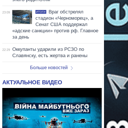
Враг обстрелял
ИТОГИ
23:09
стадион «Черноморец», а
Сенат США поддержал
«адские санкции» против рф. Главное
за день
Оккупанты ударили из РСЗО по
22:29
Славянску, есть жертва и ранены
Больше новостей
АКТУАЛЬНОЕ ВИДЕО