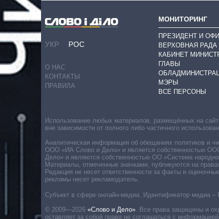
МОНИТОРИНГ
ПРЕЗИДЕНТ И ОФ
УКР
РОС
ВЕРХОВНАЯ РАДА
КАБИНЕТ МИНИСТ
ГЛАВЫ
О НАС
ОБЛАДМИНИСТРА
КОНТАКТЫ
МЭРЫ
ПРАВИЛА
ВСЕ ПЕРСОНЫ
Использование любых материалов, размещённых на сайте,
вне зависимости от полного либо частичного использова
Аналитическая информация об обещаниях политиков и чин
ООО «ИА Слово и Дело» и является собственностью ООО 
Дело» и являются собственностью ОО «Система народног
Материалы, отмеченные значками, публикуются на права
Редакция не несет ответственности за факты и оценочны
рекламы несет рекламодатель.
Субъект в сфере онлайн-медиа. Идентификатор медиа – 
© 2009—2026
«Слово и Дело»
.
Все права защищены и ох
оставляет за собой право не соглашаться с информацией