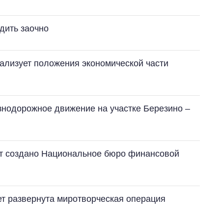
дить заочно
еализует положения экономической части
нодорожное движение на участке Березино –
Как за 10 лет
изменилось
количество
поступающих в
ет создано Национальное бюро финансовой
бакалавриат,
магистратуру и
аспирантуру
ет развернута миротворческая операция