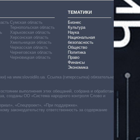
ТЕМАТИКИ
ласть
Сумская область
Бизнес
Тернопольская область
Культура
ь
Харьковская область
Наука
Херсонская область
Национальная
Хмельницкая область
безопасность
Черкасская область
Общество
Черниговская область
Политика
Черновицкая область
Право
Финансы
Экономика
) на www.slovoidilo.ua. Ссылка (гиперссылка) обязательна
состоянии выполнения этих обещаний, собрана и обработана
ua, созданы ОО «Система народного контроля Слово и
ериал», «Спецпроект», «При поддержке».
скому законодательству ответственность за содержание