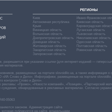
РЕГИОНЫ
Киев
Ивано-Франковская об
ИС
Автономная республика
Киевская область
Крым
Кировоградская област
РОВ
Винницкая область
Луганская область
Волынская область
Львовская область
ЦИЙ
Днепропетровская область
Николаевская область
Донецкая область
Одесская область
Житомирская область
Полтавская область
Закарпатская область
Ровенская область
Запорожская область
 разрешается при указании ссылки (для интернет-изданий — гиперссылки
ния материалов.
овников, размещенных на портале slovoidilo.ua, а также информация о 
«ИА Слово и Дело». Инфографики, размещенные на портале slovoidilo.
о контроля Слово и Дело».
х рекламы: «Промо», «Новости компаний», «Позиция», «Партнерский мат
е суждения, обнародованные в рекламных материалах. Согласно украин
R40-05063
раняются законом. Администрация сайта
, которая публикуется на сайте, владельцами