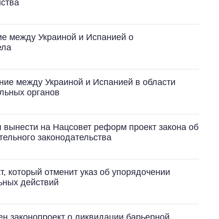
йства
е между Украиной и Испанией о
ела
ие между Украиной и Испанией в области
ельных органов
вынести на Нацсовет реформ проект закона об
тельного законодательства
, который отменит указ об упорядочении
ьных действий
сен законопроект о ликвидации барьерной