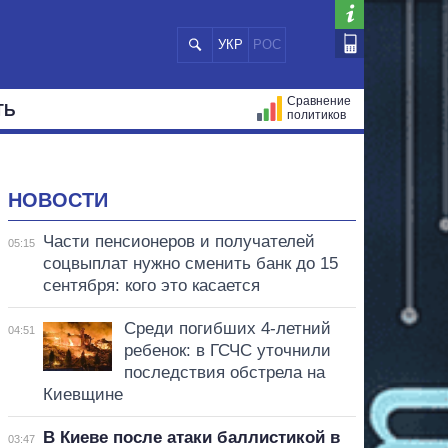
УКР
РОС
Сравнение
ТЬ
политиков
СТРАЦИЙ
МЭРЫ
ВСЕ ПЕРСОНЫ
НОВОСТИ
Части пенсионеров и получателей
05:15
соцвыплат нужно сменить банк до 15
сентября: кого это касается
Среди погибших 4-летний
04:51
ребенок: в ГСЧС уточнили
последствия обстрела на
Киевщине
В Киеве после атаки баллистикой в
03:47