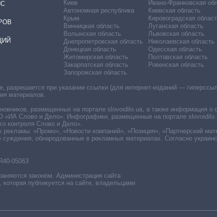
Киев
Ивано-Франковская об
ИС
Автономная республика
Киевская область
Крым
Кировоградская област
РОВ
Винницкая область
Луганская область
Волынская область
Львовская область
ЦИЙ
Днепропетровская область
Николаевская область
Донецкая область
Одесская область
Житомирская область
Полтавская область
Закарпатская область
Ровенская область
Запорожская область
 разрешается при указании ссылки (для интернет-изданий — гиперссылки
ния материалов.
овников, размещенных на портале slovoidilo.ua, а также информация о 
«ИА Слово и Дело». Инфографики, размещенные на портале slovoidilo.
о контроля Слово и Дело».
х рекламы: «Промо», «Новости компаний», «Позиция», «Партнерский мат
е суждения, обнародованные в рекламных материалах. Согласно украин
R40-05063
раняются законом. Администрация сайта
, которая публикуется на сайте, владельцами