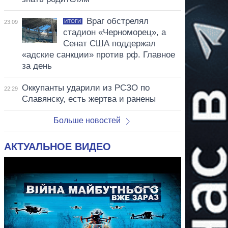
Враг обстрелял
ИТОГИ
23:09
стадион «Черноморец», а
Сенат США поддержал
«адские санкции» против рф. Главное
за день
Оккупанты ударили из РСЗО по
22:29
Славянску, есть жертва и ранены
Больше новостей
АКТУАЛЬНОЕ ВИДЕО