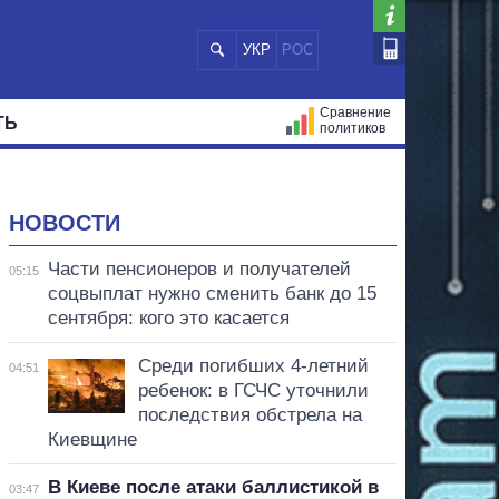
УКР
РОС
Сравнение
ТЬ
политиков
СТРАЦИЙ
МЭРЫ
ВСЕ ПЕРСОНЫ
НОВОСТИ
Части пенсионеров и получателей
05:15
соцвыплат нужно сменить банк до 15
сентября: кого это касается
Среди погибших 4-летний
04:51
ребенок: в ГСЧС уточнили
последствия обстрела на
Киевщине
В Киеве после атаки баллистикой в
03:47