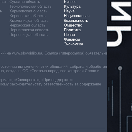
ласть
Сумская область
Бизнес
Тернопольская область
Культура
ь
Харьковская область
Наука
Херсонская область
Национальная
Хмельницкая область
безопасность
Черкасская область
Общество
Черниговская область
Политика
Черновицкая область
Право
Финансы
Экономика
) на www.slovoidilo.ua. Ссылка (гиперссылка) обязательна
состоянии выполнения этих обещаний, собрана и обработана
ua, созданы ОО «Система народного контроля Слово и
ериал», «Спецпроект», «При поддержке».
скому законодательству ответственность за содержание