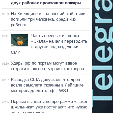
двух районах произошли пожары
На Киевщине из-за российской атаки
02:53
погибли три человека, среди них
ребенок
Часть военных из полка
02:41
«Скала» начали переводить
в другие подразделения –
СМИ
Удары рф по портам могут вдвое
01:59
сократить экспорт украинского зерна
Разведка США допускает, что дрон
00:57
возле самолета Украины в Лейпциге
мог принадлежать рф – WSJ
Первые выплаты по программе «Пакет
23:56
школьника» уже поступают: что нужно
знать родителям