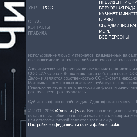
ПРЕЗИДЕНТ И ОФ
УКР
РОС
ВЕРХОВНАЯ РАДА
КАБИНЕТ МИНИСТ
ГЛАВЫ
О НАС
ОБЛАДМИНИСТРА
КОНТАКТЫ
МЭРЫ
ПРАВИЛА
ВСЕ ПЕРСОНЫ
Использование любых материалов, размещённых на сайте,
вне зависимости от полного либо частичного использова
Аналитическая информация об обещаниях политиков и чин
ООО «ИА Слово и Дело» и является собственностью ООО 
Дело» и являются собственностью ОО «Система народног
Материалы, отмеченные значками, публикуются на права
Редакция не несет ответственности за факты и оценочны
рекламы несет рекламодатель.
Субъект в сфере онлайн-медиа. Идентификатор медиа – 
© 2009—2026
«Слово и Дело»
.
Все права защищены и ох
оставляет за собой право не соглашаться с информацией
или авторами которой являются третьи лица.
Настройки конфиденциальности и файлов cookie