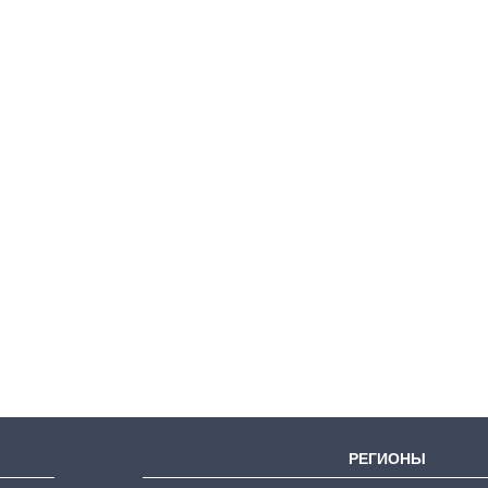
Сколько
картофеля
выращивали в
Украине до и во
время большой
войны
РЕГИОНЫ