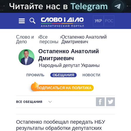
УКР
РОС
НОВОСТИ
Слово и
›
Все
›
Остапенко Анатолий
Дело
персоны
Дмитриевич
ОБЕЩАНИЯ
ЛЕНТА
ПОЛИТИКА
Остапенко Анатолий
Дмитриевич
СОБЫТИЯ
ЭКОНОМИКА
ПОЛИТИКИ
Народный депутат Украины
СТАТЬИ
ОБЩЕСТВО
ИНФОГРАФИКА
ПРОФИЛЬ
ОБЕЩАНИЯ
НОВОСТИ
МНЕНИЯ
МИР
ВСЕ ПОЛИТИКИ
ОБЗОРЫ
ПРЕЗИДЕНТ И ОФИС
ВИДЕО
ПОДПИСАТЬСЯ НА ПОЛИТИКА
ДАЙДЖЕСТЫ
ВЕРХОВНАЯ РАДА
ПОДДЕРЖАТЬ
КАБИНЕТ МИНИСТРОВ
ВСЕ ОБЕЩАНИЯ
ГЛАВЫ ОБЛАДМИНИСТРАЦИЙ
ВЫПОЛНЕННЫЕ ОБЕЩАНИЯ
СРАВНЕНИЕ ПОЛИТИКОВ
МЭРЫ
Остапенко пообещал передать НБУ
НЕВЫПОЛНЕННЫЕ ОБЕЩАНИЯ
ВСЕ ПЕРСОНЫ
результаты обработки депутатских