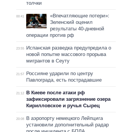
толчки
«Впечатляющие потери»:
00:41
Зеленский оценил
результаты 40-дневной
операции против рф
Испанская разведка предупредила о
23:55
новой попытке массового прорыва
мигрантов в Сеуту
Россияне ударили по центру
21:57
Павлограда, есть пострадавшие
В Киеве после атаки рф
21:12
зафиксировали загрязнение озера
Кирилловское и ручья Сырец
В аэропорту немецкого Лейпцига
20:08
установили дополнительный радар
после инцидента с БПЛА