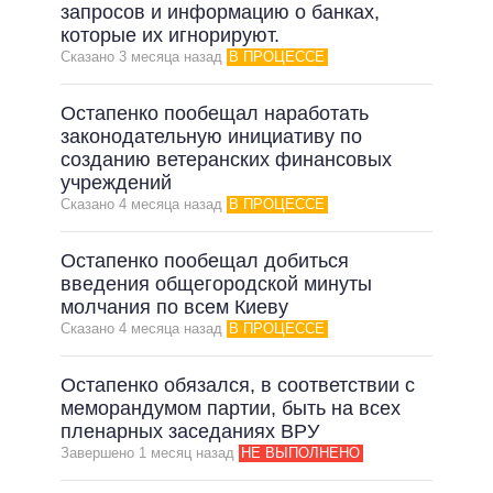
ОБЕЩАНИЯ В ПРОЦЕССЕ
запросов и информацию о банках,
которые их игнорируют.
ВСЕ ОБЕЩАНИЯ
Сказано 3 месяца назад
В ПРОЦЕССЕ
АРХИВНЫЕ ОБЕЩАНИЯ
Остапенко пообещал наработать
законодательную инициативу по
созданию ветеранских финансовых
учреждений
Сказано 4 месяца назад
В ПРОЦЕССЕ
Остапенко пообещал добиться
введения общегородской минуты
молчания по всем Киеву
Сказано 4 месяца назад
В ПРОЦЕССЕ
Остапенко обязался, в соответствии с
меморандумом партии, быть на всех
пленарных заседаниях ВРУ
Завершено 1 месяц назад
НЕ ВЫПОЛНЕНО