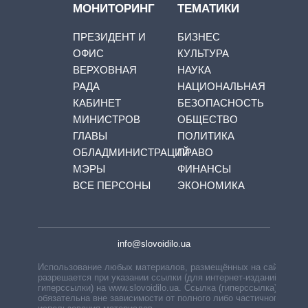
МОНИТОРИНГ
ТЕМАТИКИ
ПРЕЗИДЕНТ И
БИЗНЕС
ОФИС
КУЛЬТУРА
ВЕРХОВНАЯ
НАУКА
РАДА
НАЦИОНАЛЬНАЯ
КАБИНЕТ
БЕЗОПАСНОСТЬ
МИНИСТРОВ
ОБЩЕСТВО
ГЛАВЫ
ПОЛИТИКА
ОБЛАДМИНИСТРАЦИЙ
ПРАВО
МЭРЫ
ФИНАНСЫ
ВСЕ ПЕРСОНЫ
ЭКОНОМИКА
info@slovoidilo.ua
Использование любых материалов, размещённых на сайте,
разрешается при указании ссылки (для интернет-изданий —
гиперссылки) на www.slovoidilo.ua. Ссылка (гиперссылка)
обязательна вне зависимости от полного либо частичного