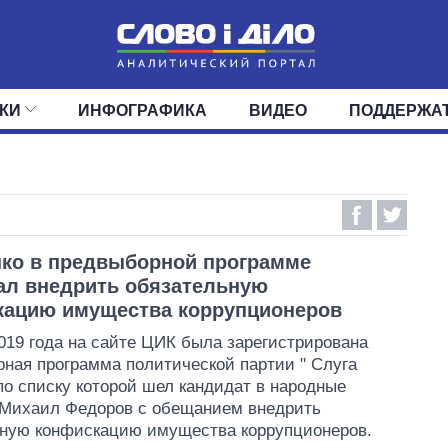
КИ
ИНФОГРАФИКА
ВИДЕО
ПОДДЕРЖА
ИС
ЛЕНТА
ВЕРХОВНАЯ РАДА
СОБЫТИЯ
СТАТЬИ
КАБИНЕТ МИНИСТРОВ
МНЕНИЯ
ОБЗОРЫ
ГЛАВЫ ОБЛАДМИНИ
ДАЙДЖЕСТЫ
ПОЛИТИКА
ДЕПУТАТЫ
ЭКОНОМИКА
КОМИТЕТЫ
ФРАКЦИИ
ОБЩЕСТВО
ОКРУГА
МИР
ко в предвыборной программе
ал внедрить обязательную
кацию имущества коррупционеров
019 года на сайте ЦИК была зарегистрирована
ная программа политической партии " Слуга
 по списку которой шел кандидат в народные
 Михаил Федоров с обещанием внедрить
ьную конфискацию имущества коррупционеров.