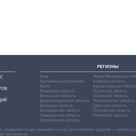
Восемь
массированных
ударов по Украине
за лето: Киев и
область стали
главной целью рф
РЕГИОНЫ
Киев
Ивано-Франковская об
ИС
Автономная республика
Киевская область
Крым
Кировоградская област
РОВ
Винницкая область
Луганская область
Волынская область
Львовская область
ЦИЙ
Днепропетровская область
Николаевская область
Донецкая область
Одесская область
Житомирская область
Полтавская область
Закарпатская область
Ровенская область
Запорожская область
 разрешается при указании ссылки (для интернет-изданий — гиперссылки
ния материалов.