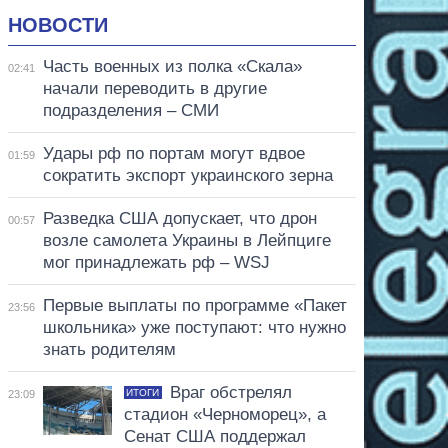
НОВОСТИ
Часть военных из полка «Скала»
02:41
начали переводить в другие
подразделения – СМИ
Удары рф по портам могут вдвое
01:59
сократить экспорт украинского зерна
Разведка США допускает, что дрон
00:57
возле самолета Украины в Лейпциге
мог принадлежать рф – WSJ
Первые выплаты по программе «Пакет
23:56
школьника» уже поступают: что нужно
знать родителям
Враг обстрелял
ИТОГИ
23:09
стадион «Черноморец», а
Сенат США поддержал