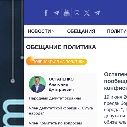
НОВОСТИ
ОБЕЩАНИЯ
ПОЛИТИ
ВСЕ ПОЛИТИКИ
ПРЕЗИДЕНТ И ОФ
ОБЕЩАНИЕ ПОЛИТИКА
ПОДПИСАТЬСЯ НА ПОЛИТИКА
Остапен
ОСТАПЕНКО
пообещ
Анатолий
конфис
Дмитриевич
19 июня 2
Народный депутат Украины
предвыбор
Член депутатской фракции "Слуга
народа ",
народа"
депутаты
обязател
Член Комитета по вопросам