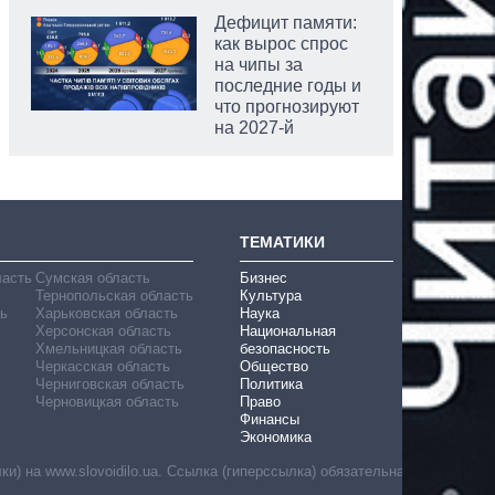
Дефицит памяти:
как вырос спрос
на чипы за
последние годы и
что прогнозируют
на 2027-й
ТЕМАТИКИ
ласть
Сумская область
Бизнес
Тернопольская область
Культура
ь
Харьковская область
Наука
Херсонская область
Национальная
Хмельницкая область
безопасность
Черкасская область
Общество
Черниговская область
Политика
Черновицкая область
Право
Финансы
Экономика
) на www.slovoidilo.ua. Ссылка (гиперссылка) обязательна