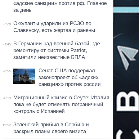
«адские санкции» против рф. Главное
за день
Оккупанты ударили из РСЗО по
22:29
Славянску, есть жертва и ранены
В Германии над военной базой, где
21:45
ремонтируют системы Patriot,
заметили неизвестные БПЛА
Сенат США поддержал
20:55
законопроект об «адских
санкциях» против россии
Миграционный кризис в Сеуте: Италия
20:19
пока не будет отменять пограничный
контроль с Испанией
Зеленский прибыл в Сербию и
19:52
раскрыл планы своего визита