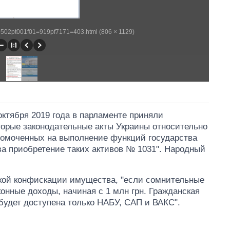
wp502pt001f01=919pf7171=403.html (806 × 1129)
октября 2019 года в парламенте приняли
торые законодательные акты Украины относительно
номоченных на выполнение функций государства
за приобретение таких активов № 1031". Народный
ской конфискации имущества, "если сомнительные
онные доходы, начиная с 1 млн грн. Гражданская
 будет доступена только НАБУ, САП и ВАКС".