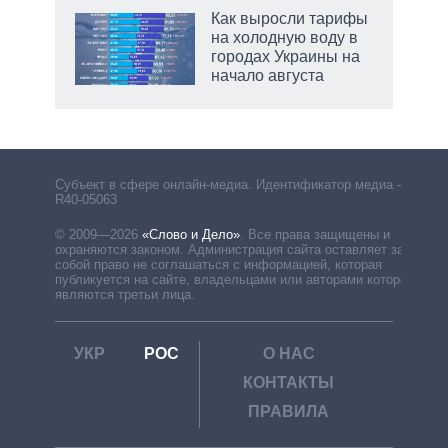
Как выросли тарифы
на холодную воду в
городах Украины на
начало августа
рф
Субъект в сфере онлайн-медиа. Идентификатор медиа –
R40-05063
© 2009—2026
«Слово и Дело»
.
Все права защищены и
охраняются законом. Администрация сайта оставляет за
собой право не соглашаться с информацией, которая
публикуется на сайте, владельцами или авторами которой
являются третьи лица.
УКР
РОС
О НАС
КОНТАКТЫ
ПРАВИЛА