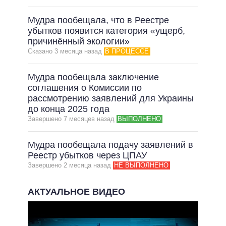
ВЫПОЛНЕННЫЕ ОБЕЩАНИЯ
Мудра пообещала, что в Реестре
НЕВЫПОЛНЕННЫЕ ОБЕЩАНИЯ
убытков появится категория «ущерб,
ОБЕЩАНИЯ В ПРОЦЕССЕ
причинённый экологии»
Сказано 3 месяца назад
В ПРОЦЕССЕ
ВСЕ ОБЕЩАНИЯ
АРХИВНЫЕ ОБЕЩАНИЯ
Мудра пообещала заключение
соглашения о Комиссии по
рассмотрению заявлений для Украины
до конца 2025 года
Завершено 7 месяцев назад
ВЫПОЛНЕНО
Мудра пообещала подачу заявлений в
Реестр убытков через ЦПАУ
Завершено 2 месяца назад
НЕ ВЫПОЛНЕНО
АКТУАЛЬНОЕ ВИДЕО