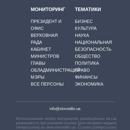
МОНИТОРИНГ
ТЕМАТИКИ
ПРЕЗИДЕНТ И
БИЗНЕС
ОФИС
КУЛЬТУРА
ВЕРХОВНАЯ
НАУКА
РАДА
НАЦИОНАЛЬНАЯ
КАБИНЕТ
БЕЗОПАСНОСТЬ
МИНИСТРОВ
ОБЩЕСТВО
ГЛАВЫ
ПОЛИТИКА
ОБЛАДМИНИСТРАЦИЙ
ПРАВО
МЭРЫ
ФИНАНСЫ
ВСЕ ПЕРСОНЫ
ЭКОНОМИКА
info@slovoidilo.ua
Использование любых материалов, размещённых на сайте,
разрешается при указании ссылки (для интернет-изданий —
гиперссылки) на www.slovoidilo.ua. Ссылка (гиперссылка)