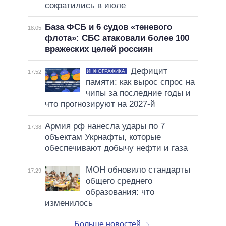
сократились в июле
База ФСБ и 6 судов «теневого
18:05
флота»: СБС атаковали более 100
вражеских целей россиян
Дефицит
ИНФОГРАФИКА
17:52
памяти: как вырос спрос на
чипы за последние годы и
что прогнозируют на 2027-й
Армия рф нанесла удары по 7
17:38
объектам Укрнафты, которые
обеспечивают добычу нефти и газа
МОН обновило стандарты
17:29
общего среднего
образования: что
изменилось
Больше новостей