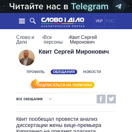
УКР
РОС
НОВОСТИ
Слово и
›
Все
›
Квит Сергей
Дело
персоны
Миронович
ОБЕЩАНИЯ
ЛЕНТА
ПОЛИТИКА
Квит Сергей Миронович
СОБЫТИЯ
ЭКОНОМИКА
ПОЛИТИКИ
СТАТЬИ
ОБЩЕСТВО
ПРОФИЛЬ
ОБЕЩАНИЯ
НОВОСТИ
ИНФОГРАФИКА
МНЕНИЯ
МИР
ВСЕ ПОЛИТИКИ
ОБЗОРЫ
ПРЕЗИДЕНТ И ОФИС
ПОДПИСАТЬСЯ НА ПОЛИТИКА
ВИДЕО
ДАЙДЖЕСТЫ
ВЕРХОВНАЯ РАДА
ВСЕ ОБЕЩАНИЯ
ПОДДЕРЖАТЬ
КАБИНЕТ МИНИСТРОВ
ВЫПОЛНЕННЫЕ ОБЕЩАНИЯ
ГЛАВЫ ОБЛАДМИНИСТРАЦИЙ
СРАВНЕНИЕ ПОЛИТИКОВ
Квит пообещал провести анализ
МЭРЫ
НЕВЫПОЛНЕННЫЕ ОБЕЩАНИЯ
диссертации жены вице-премьера
ВСЕ ПЕРСОНЫ
ОБЕЩАНИЯ В ПРОЦЕССЕ
Кириленко на предмет плагиата