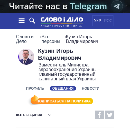
УКР
РОС
НОВОСТИ
Слово и
›
Все
›
Кузин Игорь
Дело
персоны
Владимирович
ОБЕЩАНИЯ
ЛЕНТА
ПОЛИТИКА
Кузин Игорь
Владимирович
СОБЫТИЯ
ЭКОНОМИКА
ПОЛИТИКИ
Заместитель Министра
СТАТЬИ
ОБЩЕСТВО
здравоохранения Украины –
главный государственный
ИНФОГРАФИКА
МНЕНИЯ
МИР
ВСЕ ПОЛИТИКИ
санитарный врач Украины
ОБЗОРЫ
ПРЕЗИДЕНТ И ОФИС
ВИДЕО
ПРОФИЛЬ
ОБЕЩАНИЯ
НОВОСТИ
ДАЙДЖЕСТЫ
ВЕРХОВНАЯ РАДА
ПОДДЕРЖАТЬ
КАБИНЕТ МИНИСТРОВ
ПОДПИСАТЬСЯ НА ПОЛИТИКА
ГЛАВЫ ОБЛАДМИНИСТРАЦИЙ
СРАВНЕНИЕ ПОЛИТИКОВ
ВСЕ ОБЕЩАНИЯ
МЭРЫ
ВСЕ ПЕРСОНЫ
ВЫПОЛНЕННЫЕ ОБЕЩАНИЯ